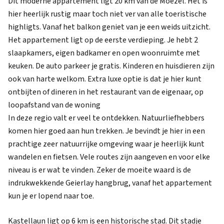
Dit moderne appartement ligt 20 km van de Moezel. Het is
hier heerlijk rustig maar toch niet ver van alle toeristische
highligts. Vanaf het balkon geniet van je een weids uitzicht.
Het appartement ligt op de eerste verdieping. Je hebt 2
slaapkamers, eigen badkamer en open woonruimte met
keuken. De auto parkeer je gratis. Kinderen en huisdieren zijn
ook van harte welkom. Extra luxe optie is dat je hier kunt
ontbijten of dineren in het restaurant van de eigenaar, op
loopafstand van de woning
In deze regio valt er veel te ontdekken. Natuurliefhebbers
komen hier goed aan hun trekken. Je bevindt je hier in een
prachtige zeer natuurrijke omgeving waar je heerlijk kunt
wandelen en fietsen. Vele routes zijn aangeven en voor elke
niveau is er wat te vinden. Zeker de moeite waard is de
indrukwekkende Geierlay hangbrug, vanaf het appartement
kun je er lopend naar toe.
Kastellaun ligt op 6 km is een historische stad. Dit stadje