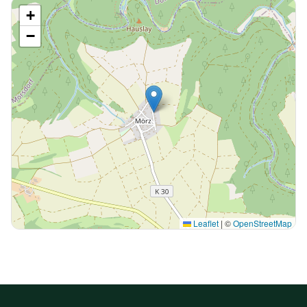
+
−
Leaflet
|
©
OpenStreetMap