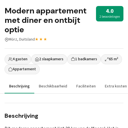
Modern appartement
4.0
2 beoordelingen
met diner en ontbijt
optie
Mörz, Duitsland
★★★
4 gasten
2 slaapkamers
1 badkamers
65 m²
Appartement
Beschrijving
Beschikbaarheid
Faciliteiten
Extra kosten
Beschrijving