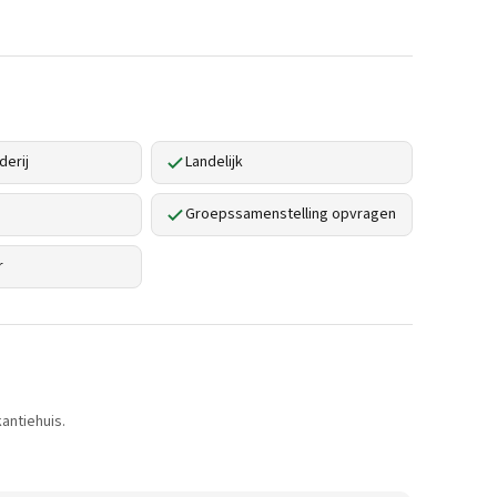
derij
Landelijk
Groepssamenstelling opvragen
r
antiehuis.