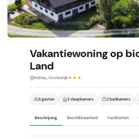
Vakantiewoning op bio
Land
Hüttau, Oostenrijk
★★★
6 gasten
3 slaapkamers
2 badkamers
Beschrijving
Beschikbaarheid
Faciliteiten