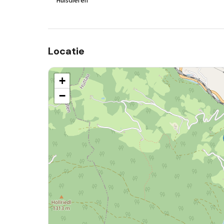
Huisdieren
Locatie
+
−