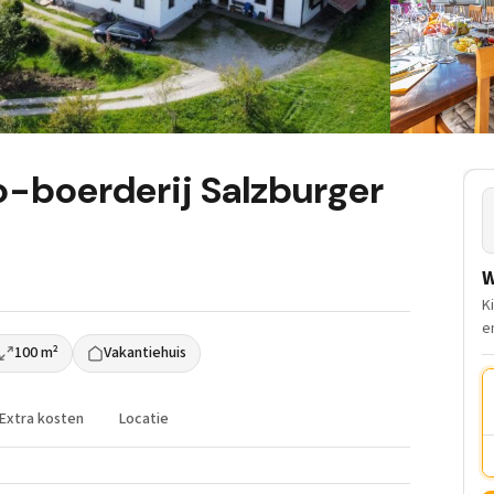
-boerderij Salzburger
W
K
e
100 m²
Vakantiehuis
Extra kosten
Locatie