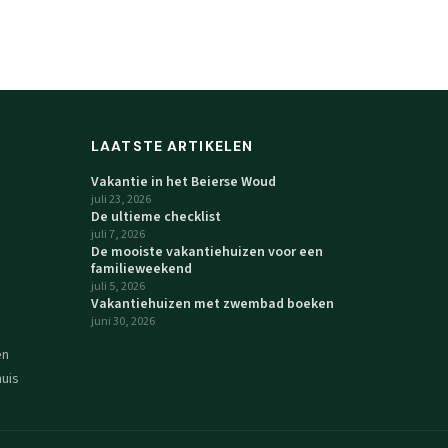
LAATSTE ARTIKELEN
Vakantie in het Beierse Woud
juli 23, 2026
De ultieme checklist
juli 7, 2026
De mooiste vakantiehuizen voor een
familieweekend
juli 5, 2026
Vakantiehuizen met zwembad boeken
juni 30, 2026
en
uis