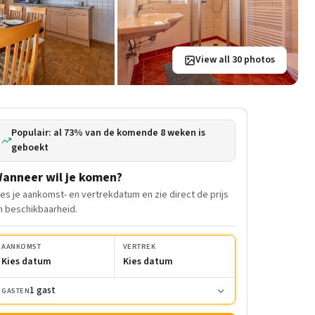
View all 30 photos
Populair: al 73% van de komende 8 weken is
geboekt
anneer wil je komen?
ies je aankomst- en vertrekdatum en zie direct de prijs
n beschikbaarheid.
AANKOMST
VERTREK
Kies datum
Kies datum
1 gast
GASTEN