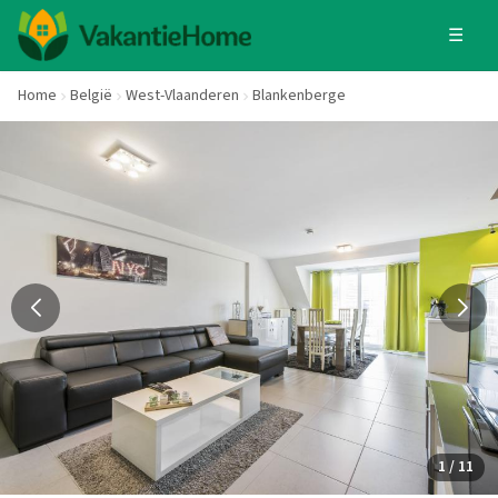
☰
Home
België
West-Vlaanderen
Blankenberge
1 / 11