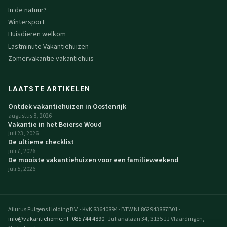
In de natuur?
Wintersport
Huisdieren welkom
Lastminute Vakantiehuizen
Zomervakantie vakantiehuis
LAATSTE ARTIKELEN
Ontdek vakantiehuizen in Oostenrijk
augustus 8, 2026
Vakantie in het Beierse Woud
juli 23, 2026
De ultieme checklist
juli 7, 2026
De mooiste vakantiehuizen voor een familieweekend
juli 5, 2026
Ailurus Fulgens Holding B.V.
·
KvK 83640894
·
BTW NL862943887B01
·
info@vakantiehome.nl
·
085 744 4890
·
Julianalaan 34, 3135 JJ Vlaardingen,