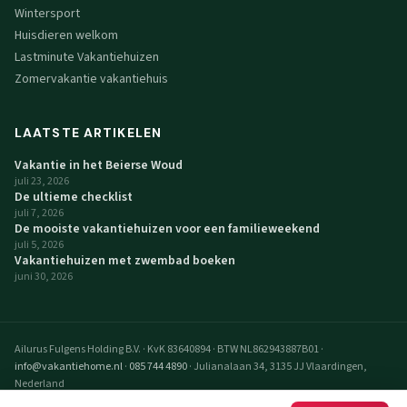
Wintersport
Huisdieren welkom
Lastminute Vakantiehuizen
Zomervakantie vakantiehuis
LAATSTE ARTIKELEN
Vakantie in het Beierse Woud
juli 23, 2026
De ultieme checklist
juli 7, 2026
De mooiste vakantiehuizen voor een familieweekend
juli 5, 2026
Vakantiehuizen met zwembad boeken
juni 30, 2026
Ailurus Fulgens Holding B.V.
·
KvK 83640894
·
BTW NL862943887B01
·
info@vakantiehome.nl
·
085 744 4890
·
Julianalaan 34, 3135 JJ Vlaardingen,
Nederland