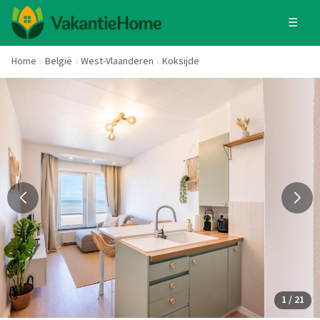
☰
Home
België
West-Vlaanderen
Koksijde
1 / 21