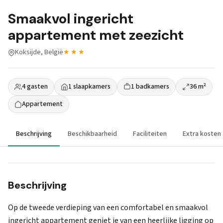
Smaakvol ingericht
appartement met zeezicht
Koksijde, België
★★★
4 gasten
1 slaapkamers
1 badkamers
36 m²
Appartement
Beschrijving
Beschikbaarheid
Faciliteiten
Extra kosten
Beschrijving
Op de tweede verdieping van een comfortabel en smaakvol
ingericht appartement geniet je van een heerlijke ligging op