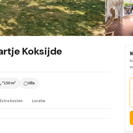
hartje Koksijde
W
K
e
150 m²
Villa
Extra kosten
Locatie