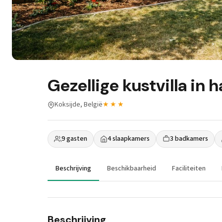
Gezellige kustvilla in 
Koksijde, België
★★★
9 gasten
4 slaapkamers
3 badkamers
Beschrijving
Beschikbaarheid
Faciliteiten
Beschrijving