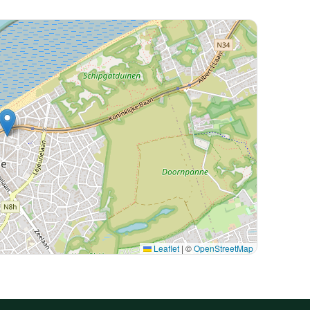
Leaflet
|
©
OpenStreetMap