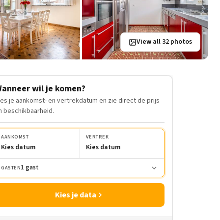
View all 32 photos
anneer wil je komen?
ies je aankomst- en vertrekdatum en zie direct de prijs
n beschikbaarheid.
AANKOMST
VERTREK
Kies datum
Kies datum
1 gast
GASTEN
Kies je data