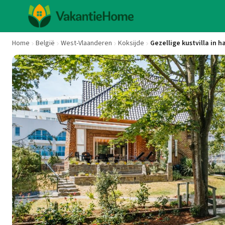
Home
België
West-Vlaanderen
Koksijde
Gezellige kustvilla in h