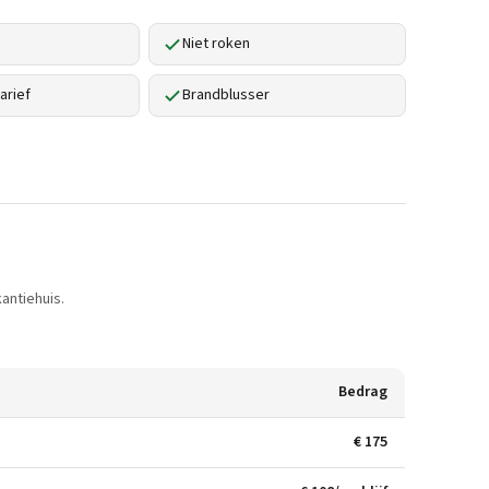
Niet roken
arief
Brandblusser
antiehuis.
Bedrag
€ 175