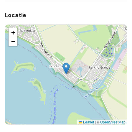
Locatie
+
−
Leaflet
|
©
OpenStreetMap