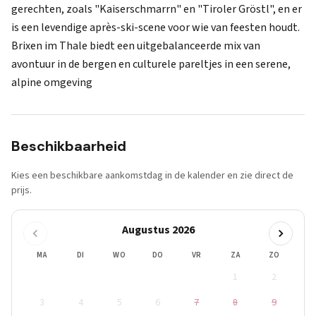
gerechten, zoals "Kaiserschmarrn" en "Tiroler Gröstl", en er
is een levendige après-ski-scene voor wie van feesten houdt.
Brixen im Thale biedt een uitgebalanceerde mix van
avontuur in de bergen en culturele pareltjes in een serene,
alpine omgeving
Beschikbaarheid
Kies een beschikbare aankomstdag in de kalender en zie direct de
prijs.
Augustus 2026
MA
DI
WO
DO
VR
ZA
ZO
1
2
3
4
5
6
7
8
9