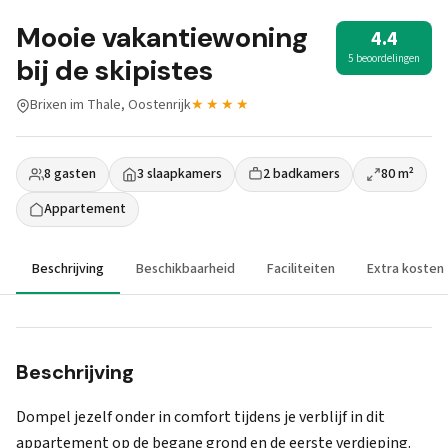
Mooie vakantiewoning
4.4
5 beoordelingen
bij de skipistes
Brixen im Thale, Oostenrijk
★★★★
8 gasten
3 slaapkamers
2 badkamers
80 m²
Appartement
Beschrijving
Beschikbaarheid
Faciliteiten
Extra kosten
Beschrijving
Dompel jezelf onder in comfort tijdens je verblijf in dit
appartement op de begane grond en de eerste verdieping.