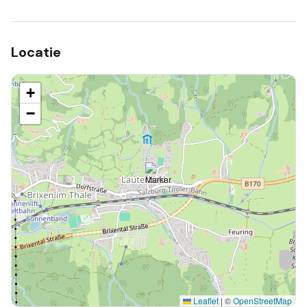
Locatie
+
−
Leaflet
|
©
OpenStreetMap