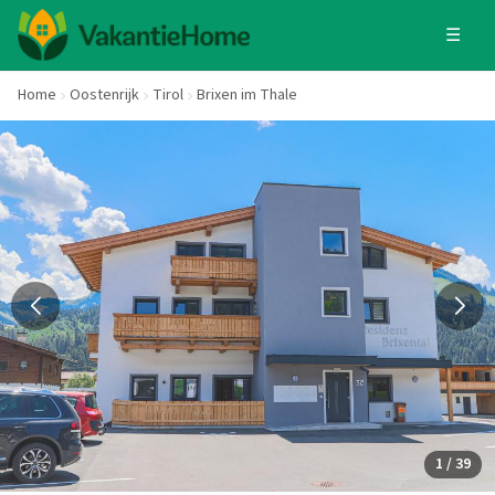
☰
Home
Oostenrijk
Tirol
Brixen im Thale
1 / 39