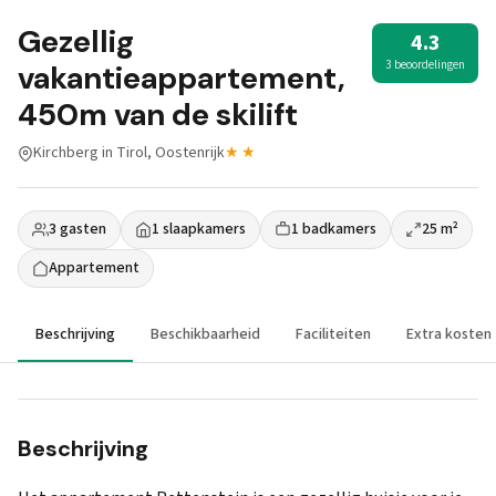
Gezellig
4.3
3 beoordelingen
vakantieappartement,
450m van de skilift
Kirchberg in Tirol, Oostenrijk
★★
3 gasten
1 slaapkamers
1 badkamers
25 m²
Appartement
Beschrijving
Beschikbaarheid
Faciliteiten
Extra kosten
Beschrijving