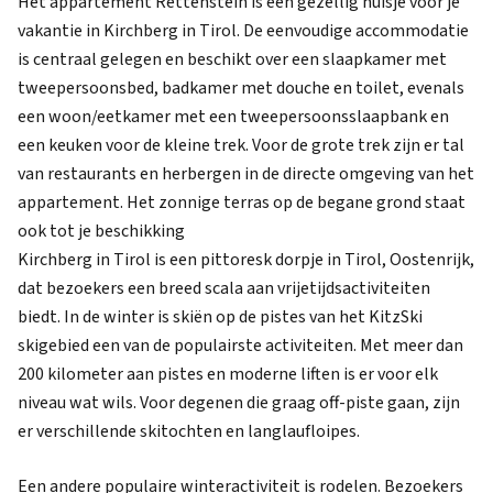
Het appartement Rettenstein is een gezellig huisje voor je
vakantie in Kirchberg in Tirol. De eenvoudige accommodatie
is centraal gelegen en beschikt over een slaapkamer met
tweepersoonsbed, badkamer met douche en toilet, evenals
een woon/eetkamer met een tweepersoonsslaapbank en
een keuken voor de kleine trek. Voor de grote trek zijn er tal
van restaurants en herbergen in de directe omgeving van het
appartement. Het zonnige terras op de begane grond staat
ook tot je beschikking
Kirchberg in Tirol is een pittoresk dorpje in Tirol, Oostenrijk,
dat bezoekers een breed scala aan vrijetijdsactiviteiten
biedt. In de winter is skiën op de pistes van het KitzSki
skigebied een van de populairste activiteiten. Met meer dan
200 kilometer aan pistes en moderne liften is er voor elk
niveau wat wils. Voor degenen die graag off-piste gaan, zijn
er verschillende skitochten en langlaufloipes.
Een andere populaire winteractiviteit is rodelen. Bezoekers