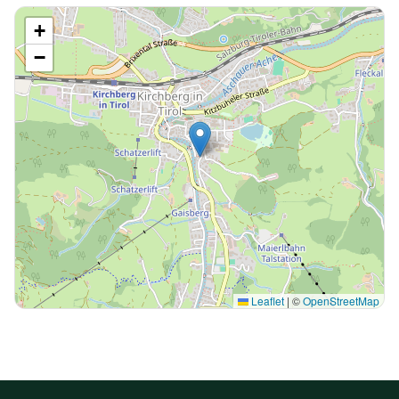
+
−
Leaflet
|
©
OpenStreetMap