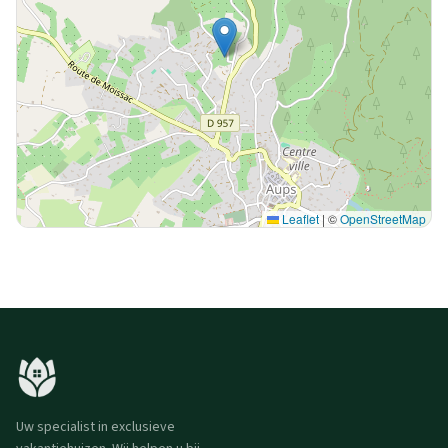
Leaflet
|
©
OpenStreetMap
Uw specialist in exclusieve