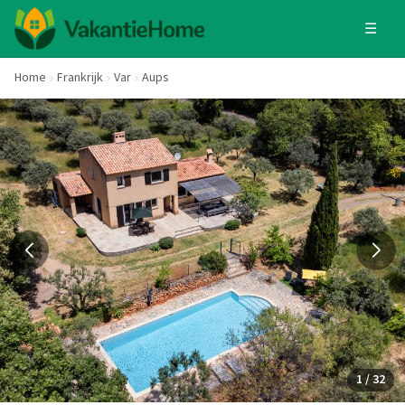
☰
Home
Frankrijk
Var
Aups
1 / 32