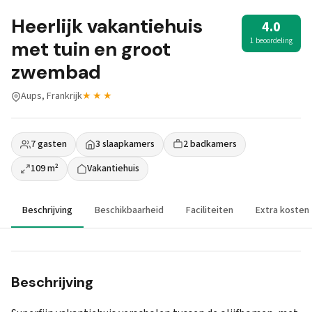
Heerlijk vakantiehuis
4.0
1 beoordeling
met tuin en groot
zwembad
Aups, Frankrijk
★★★
7 gasten
3 slaapkamers
2 badkamers
109 m²
Vakantiehuis
Beschrijving
Beschikbaarheid
Faciliteiten
Extra kosten
Beschrijving