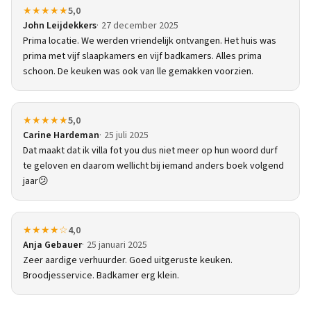
★★★★★
5,0
John Leijdekkers
27 december 2025
Prima locatie. We werden vriendelijk ontvangen. Het huis was
prima met vijf slaapkamers en vijf badkamers. Alles prima
schoon. De keuken was ook van lle gemakken voorzien.
★★★★★
5,0
Carine Hardeman
25 juli 2025
Dat maakt dat ik villa fot you dus niet meer op hun woord durf
te geloven en daarom wellicht bij iemand anders boek volgend
jaar😕
★★★★☆
4,0
Anja Gebauer
25 januari 2025
Zeer aardige verhuurder. Goed uitgeruste keuken.
Broodjesservice. Badkamer erg klein.