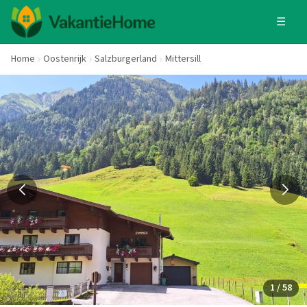
☰
Home
Oostenrijk
Salzburgerland
Mittersill
1 / 58