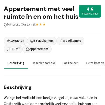
Appartement met veel
4.6
5 beoordelingen
ruimte in en om het huis
Mittersill, Oostenrijk
★★★
10 gasten
5 slaapkamers
5 badkamers
110 m²
Appartement
Beschrijving
Beschikbaarheid
Faciliteiten
Extra kosten
Beschrijving
We zijn het wellicht een beetje vergeten, maar vakantie in
Oostenrijk werd oorspronkelijk veel gevierd in huis van een