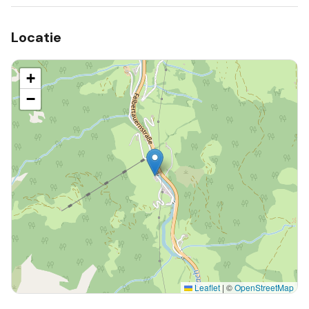
Locatie
+
−
Leaflet
|
©
OpenStreetMap