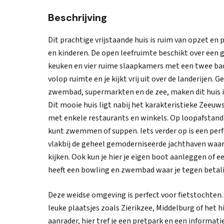
Beschrijving
Dit prachtige vrijstaande huis is ruim van opzet en
en kinderen. De open leefruimte beschikt over een 
keuken en vier ruime slaapkamers met een twee b
volop ruimte en je kijkt vrij uit over de landerijen.
zwembad, supermarkten en de zee, maken dit huis i
Dit mooie huis ligt nabij het karakteristieke Zeeuws
met enkele restaurants en winkels. Op loopafstand v
kunt zwemmen of suppen. Iets verder op is een perf
vlakbij de geheel gemoderniseerde jachthaven waar 
kijken. Ook kun je hier je eigen boot aanleggen of 
heeft een bowling en zwembad waar je tegen betal
Deze weidse omgeving is perfect voor fietstochten.
leuke plaatsjes zoals Zierikzee, Middelburg of het 
aanrader, hier tref je een pretpark en een inform