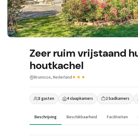
Zeer ruim vrijstaand h
houtkachel
Bruinisse, Nederland
★★★
8 gasten
4 slaapkamers
2 badkamers
Beschrijving
Beschikbaarheid
Faciliteiten