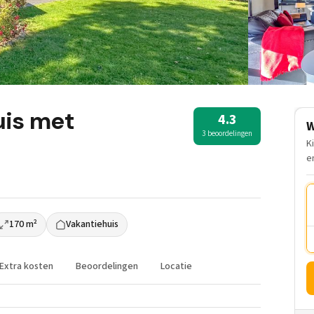
uis met
4.3
W
3 beoordelingen
K
e
170 m²
Vakantiehuis
Extra kosten
Beoordelingen
Locatie