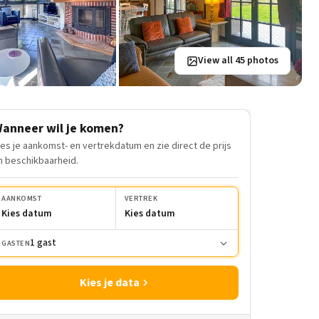
View all 45 photos
anneer wil je komen?
ies je aankomst- en vertrekdatum en zie direct de prijs
n beschikbaarheid.
AANKOMST
VERTREK
Kies datum
Kies datum
1 gast
GASTEN
Kies je data