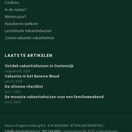
Cookies
In de natuur?
Wintersport
Huisdieren welkom
Lastminute Vakantiehuizen
Zomervakantie vakantiehuis
LAATSTE ARTIKELEN
Ontdek vakantiehuizen in Oostenrijk
augustus 8, 2026
Vakantie in het Beierse Woud
juli 23, 2026
De ultieme checklist
juli 7, 2026
De mooiste vakantiehuizen voor een familieweekend
juli 5, 2026
Ailurus Fulgens Holding B.V.
·
KvK 83640894
·
BTW NL862943887B01
·
info@vakantiehome.nl
·
085 744 4890
·
Julianalaan 34, 3135 JJ Vlaardingen,