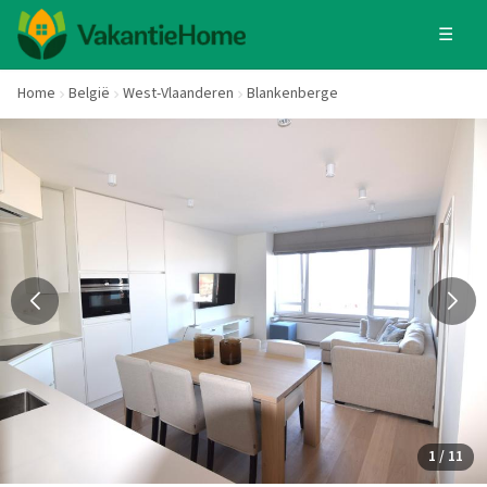
☰
Home
België
West-Vlaanderen
Blankenberge
1 / 11