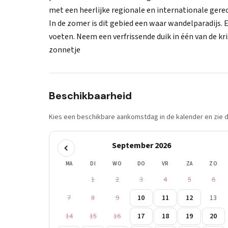
met een heerlijke regionale en internationale gere
In de zomer is dit gebied een waar wandelparadijs. 
voeten. Neem een verfrissende duik in één van de k
zonnetje
Beschikbaarheid
Kies een beschikbare aankomstdag in de kalender en zie di
September 2026
MA
DI
WO
DO
VR
ZA
ZO
1
2
3
4
5
6
7
8
9
10
11
12
13
14
15
16
17
18
19
20