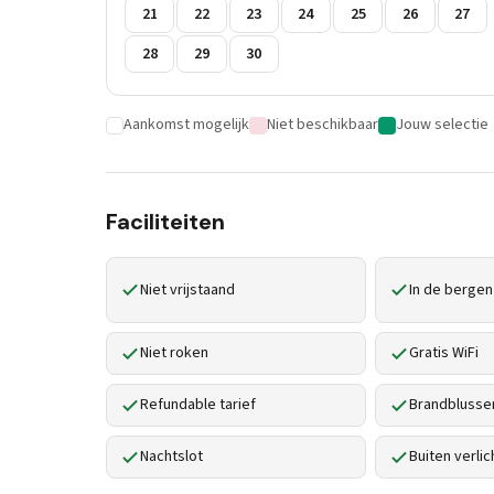
21
22
23
24
25
26
27
28
29
30
Aankomst mogelijk
Niet beschikbaar
Jouw selectie
Faciliteiten
Niet vrijstaand
In de bergen
Niet roken
Gratis WiFi
Refundable tarief
Brandblusse
Nachtslot
Buiten verlic