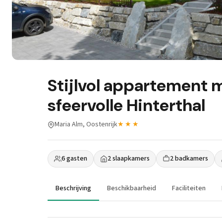
Stijlvol appartement 
sfeervolle Hinterthal
Maria Alm, Oostenrijk
★★★
6 gasten
2 slaapkamers
2 badkamers
Beschrijving
Beschikbaarheid
Faciliteiten