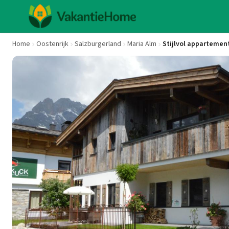
Home
Oostenrijk
Salzburgerland
Maria Alm
Stijlvol appartement