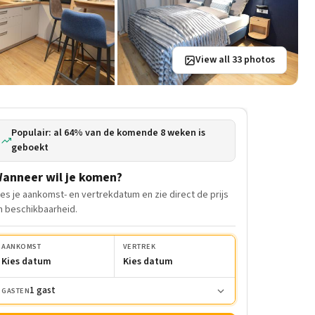
View all 33 photos
Populair: al 64% van de komende 8 weken is
geboekt
anneer wil je komen?
ies je aankomst- en vertrekdatum en zie direct de prijs
n beschikbaarheid.
AANKOMST
VERTREK
Kies datum
Kies datum
1 gast
GASTEN