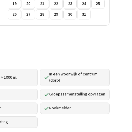
19
20
21
22
23
24
25
26
27
28
29
30
31
In een woonwijk of centrum
 > 1000 m.
(dorp)
Groepssamenstelling opvragen
r
Rookmelder
hting