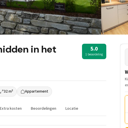
midden in het
5.0
1 beoordeling
W
K
e
32 m²
Appartement
Extra kosten
Beoordelingen
Locatie