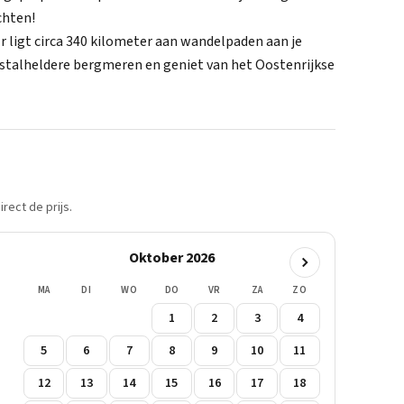
chten!
Er ligt circa 340 kilometer aan wandelpaden aan je
ristalheldere bergmeren en geniet van het Oostenrijkse
rect de prijs.
Oktober 2026
MA
DI
WO
DO
VR
ZA
ZO
1
2
3
4
5
6
7
8
9
10
11
12
13
14
15
16
17
18