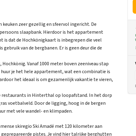
keuken zeer gezellig en sfeervol ingericht. De
persoons slaapbank. Hierdoor is het appartement
nt is dat de Hochkönigkaart is inbegrepen die veel
s gebruik van de bergbanen. Er is geen deur die de
d, Hochkönig. Vanaf 1000 meter boven zeeniveau stap
ant huur je het hele appartement, wat een combinatie is
ardoor het ideaal is om gezamenlijk vakantie te vieren,
restaurants in Hinterthal op loopafstand. In het dorp
ras voetbalveld. Door de ligging, hoog in de bergen
uur met vele wandel- en klimpaden.
mmense skiregio Ski Amadé met 120 kilometer aan
i geprepareerde pistes. Je vind hier talrijke berghutten