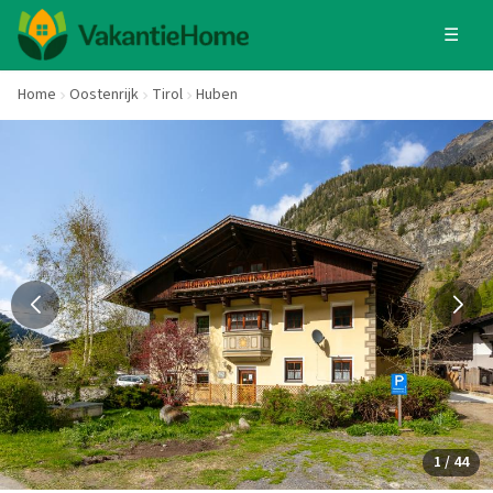
☰
Home
Oostenrijk
Tirol
Huben
1 / 44