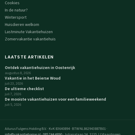
Cookies
In de natuur?
Wintersport
Huisdieren welkom
Lastminute Vakantiehuizen
Zomervakantie vakantiehuis
LAATSTE ARTIKELEN
Ontdek vakantiehuizen in Oostenrijk
augustus 8, 2026
Vakantie in het Beierse Woud
juli 23, 2026
De ultieme checklist
juli 7, 2026
De mooiste vakantiehuizen voor een familieweekend
juli 5, 2026
Ailurus Fulgens Holding B.V.
·
KvK 83640894
·
BTW NL862943887B01
·
info@vakantiehome.nl
·
085 744 4890
·
Julianalaan 34, 3135 JJ Vlaardingen,