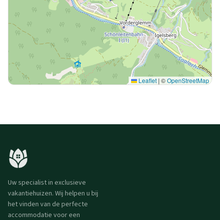
Leaflet
|
©
OpenStreetMap
Uw specialist in exclusieve
vakantiehuizen. Wij helpen u bij
het vinden van de perfecte
accommodatie voor een