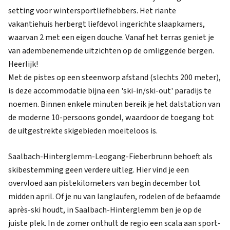
setting voor wintersportliefhebbers. Het riante
vakantiehuis herbergt liefdevol ingerichte slaapkamers,
waarvan 2 met een eigen douche. Vanaf het terras geniet je
van adembenemende uitzichten op de omliggende bergen.
Heerlijk!
Met de pistes op een steenworp afstand (slechts 200 meter),
is deze accommodatie bijna een 'ski-in/ski-out' paradijs te
noemen. Binnen enkele minuten bereik je het dalstation van
de moderne 10-persoons gondel, waardoor de toegang tot
de uitgestrekte skigebieden moeiteloos is.
Saalbach-Hinterglemm-Leogang-Fieberbrunn behoeft als
skibestemming geen verdere uitleg. Hier vind je een
overvloed aan pistekilometers van begin december tot
midden april. Of je nu van langlaufen, rodelen of de befaamde
après-ski houdt, in Saalbach-Hinterglemm ben je op de
juiste plek. In de zomer onthult de regio een scala aan sport-