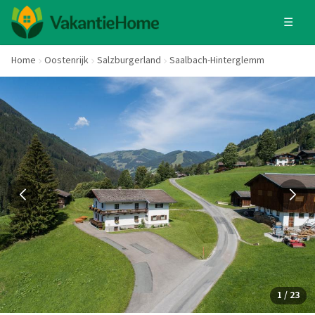
☰
Home
Oostenrijk
Salzburgerland
Saalbach-Hinterglemm
1 / 23