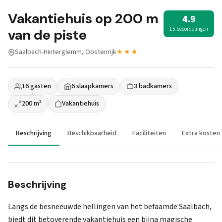
Vakantiehuis op 200 m
4.9
15 beoordelingen
van de piste
Saalbach-Hinterglemm, Oostenrijk
★★★
16 gasten
6 slaapkamers
3 badkamers
200 m²
Vakantiehuis
Beschrijving
Beschikbaarheid
Faciliteiten
Extra kosten
Beschrijving
Langs de besneeuwde hellingen van het befaamde Saalbach,
biedt dit betoverende vakantiehuis een bijna magische