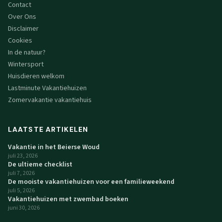
Contact
Over Ons
Disclaimer
Cookies
In de natuur?
Wintersport
Huisdieren welkom
Lastminute Vakantiehuizen
Zomervakantie vakantiehuis
LAATSTE ARTIKELEN
Vakantie in het Beierse Woud
juli 23, 2026
De ultieme checklist
juli 7, 2026
De mooiste vakantiehuizen voor een familieweekend
juli 5, 2026
Vakantiehuizen met zwembad boeken
juni 30, 2026