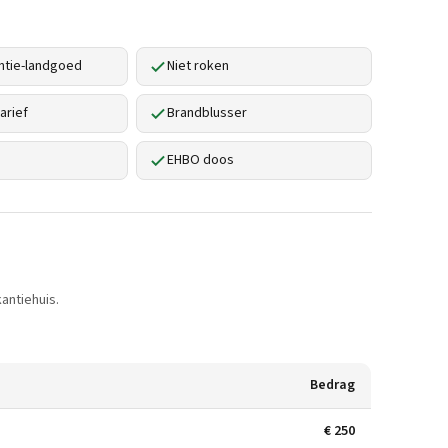
ntie-landgoed
Niet roken
arief
Brandblusser
EHBO doos
antiehuis.
Bedrag
€ 250