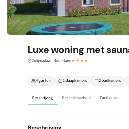
Luxe woning met sauna,
Colijnsplaat, Nederland
★★★★
4 gasten
2 slaapkamers
2 badkamers
Beschrijving
Beschikbaarheid
Faciliteiten
Beschrijving