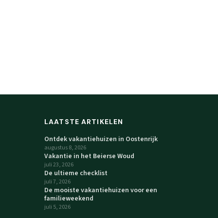
LAATSTE ARTIKELEN
Ontdek vakantiehuizen in Oostenrijk
augustus 8, 2026
Vakantie in het Beierse Woud
juli 23, 2026
De ultieme checklist
juli 7, 2026
De mooiste vakantiehuizen voor een
familieweekend
juli 5, 2026