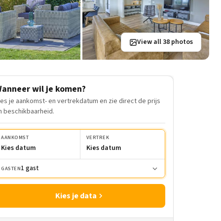
View all 38 photos
anneer wil je komen?
ies je aankomst- en vertrekdatum en zie direct de prijs
n beschikbaarheid.
AANKOMST
VERTREK
Kies datum
Kies datum
1 gast
GASTEN
Kies je data