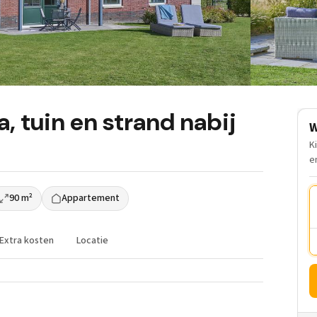
 tuin en strand nabij
W
K
e
90 m²
Appartement
Extra kosten
Locatie