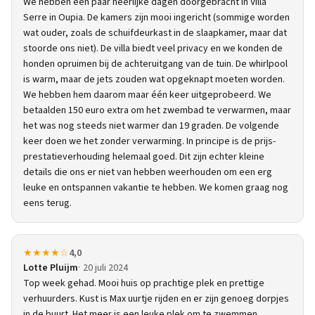
We hebben een paar heerlijke dagen doorgebracht in Villa
Serre in Oupia. De kamers zijn mooi ingericht (sommige worden
wat ouder, zoals de schuifdeurkast in de slaapkamer, maar dat
stoorde ons niet). De villa biedt veel privacy en we konden de
honden opruimen bij de achteruitgang van de tuin. De whirlpool
is warm, maar de jets zouden wat opgeknapt moeten worden.
We hebben hem daarom maar één keer uitgeprobeerd. We
betaalden 150 euro extra om het zwembad te verwarmen, maar
het was nog steeds niet warmer dan 19 graden. De volgende
keer doen we het zonder verwarming. In principe is de prijs-
prestatieverhouding helemaal goed. Dit zijn echter kleine
details die ons er niet van hebben weerhouden om een erg
leuke en ontspannen vakantie te hebben. We komen graag nog
eens terug.
★★★★☆
4,0
Lotte Pluijm
20 juli 2024
Top week gehad. Mooi huis op prachtige plek en prettige
verhuurders. Kust is Max uurtje rijden en er zijn genoeg dorpjes
in de buurt. Het meer is een leuke plek om te zwemmen.