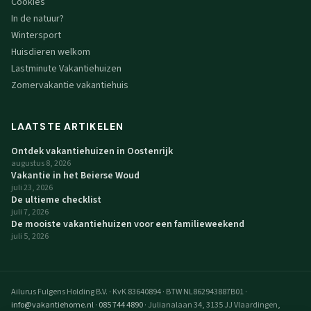
Cookies
In de natuur?
Wintersport
Huisdieren welkom
Lastminute Vakantiehuizen
Zomervakantie vakantiehuis
LAATSTE ARTIKELEN
Ontdek vakantiehuizen in Oostenrijk
augustus 8, 2026
Vakantie in het Beierse Woud
juli 23, 2026
De ultieme checklist
juli 7, 2026
De mooiste vakantiehuizen voor een familieweekend
juli 5, 2026
Ailurus Fulgens Holding B.V.
·
KvK 83640894
·
BTW NL862943887B01
·
info@vakantiehome.nl
·
085 744 4890
·
Julianalaan 34, 3135 JJ Vlaardingen,