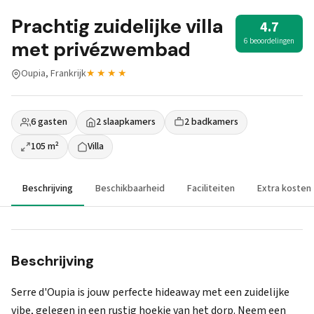
Prachtig zuidelijke villa
4.7
6 beoordelingen
met privézwembad
Oupia, Frankrijk
★★★★
6 gasten
2 slaapkamers
2 badkamers
105 m²
Villa
Beschrijving
Beschikbaarheid
Faciliteiten
Extra kosten
Beschrijving
Serre d'Oupia is jouw perfecte hideaway met een zuidelijke
vibe, gelegen in een rustig hoekje van het dorp. Neem een