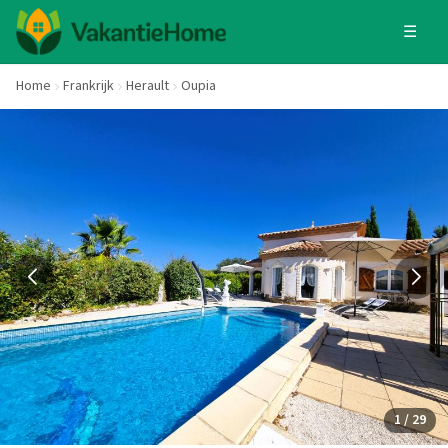
☰
Home
Frankrijk
Herault
Oupia
1 / 29