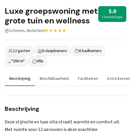
Luxe groepswoning met
5.0
4 beoordelingen
grote tuin en wellness
Schinnen, Nederland
★★★★★
12 gasten
6 slaapkamers
6 badkamers
260 m²
Villa
Beschrijving
Beschikbaarheid
Faciliteiten
Extra kosten
Beschrijving
Deze stijlvolle en luxe villa straalt warmte en comfort uit.
Met ruimte voor 12 personen is deze prachtige