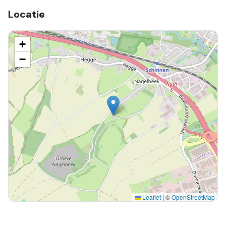
Locatie
+
−
Leaflet
|
©
OpenStreetMap