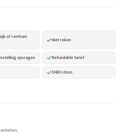
ijk of centrum
Niet roken
stelling opvragen
Refundable tarief
EHBO doos
antiehuis.