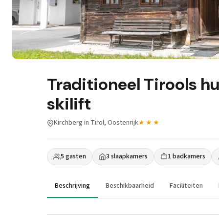
Traditioneel Tirools h
skilift
Kirchberg in Tirol, Oostenrijk
★★★
5 gasten
3 slaapkamers
1 badkamers
Beschrijving
Beschikbaarheid
Faciliteiten