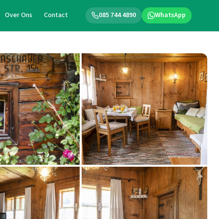
Over Ons
Contact
085 744 4890
WhatsApp