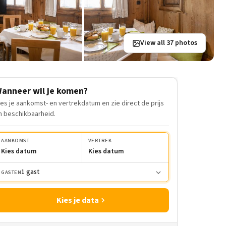
View all 37 photos
anneer wil je komen?
ies je aankomst- en vertrekdatum en zie direct de prijs
n beschikbaarheid.
AANKOMST
VERTREK
Kies datum
Kies datum
1 gast
GASTEN
Kies je data