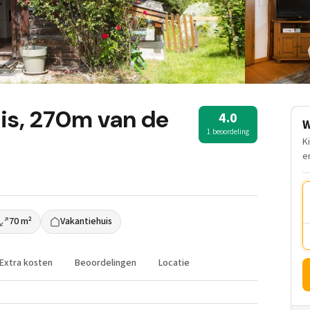
uis, 270m van de
4.0
W
1 beoordeling
K
e
70 m²
Vakantiehuis
Extra kosten
Beoordelingen
Locatie