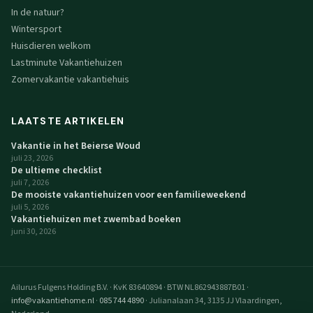
In de natuur?
Wintersport
Huisdieren welkom
Lastminute Vakantiehuizen
Zomervakantie vakantiehuis
LAATSTE ARTIKELEN
Vakantie in het Beierse Woud
juli 23, 2026
De ultieme checklist
juli 7, 2026
De mooiste vakantiehuizen voor een familieweekend
juli 5, 2026
Vakantiehuizen met zwembad boeken
juni 30, 2026
Ailurus Fulgens Holding B.V.
·
KvK 83640894
·
BTW NL862943887B01
·
info@vakantiehome.nl
·
085 744 4890
·
Julianalaan 34, 3135 JJ Vlaardingen,