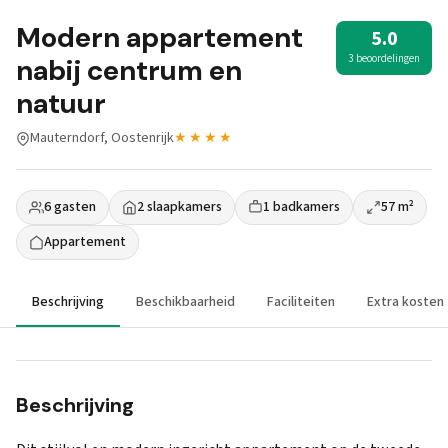
Modern appartement
5.0
3 beoordelingen
nabij centrum en
natuur
Mauterndorf, Oostenrijk
★★★★
6 gasten
2 slaapkamers
1 badkamers
57 m²
Appartement
Beschrijving
Beschikbaarheid
Faciliteiten
Extra kosten
Beschrijving