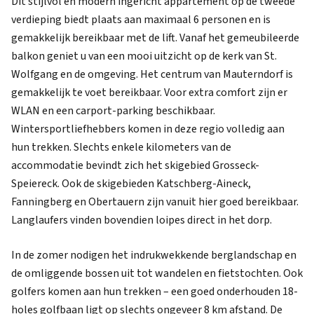
Dit stijlvol en modern ingericht appartement op de tweede
verdieping biedt plaats aan maximaal 6 personen en is
gemakkelijk bereikbaar met de lift. Vanaf het gemeubileerde
balkon geniet u van een mooi uitzicht op de kerk van St.
Wolfgang en de omgeving. Het centrum van Mauterndorf is
gemakkelijk te voet bereikbaar. Voor extra comfort zijn er
WLAN en een carport-parking beschikbaar.
Wintersportliefhebbers komen in deze regio volledig aan
hun trekken. Slechts enkele kilometers van de
accommodatie bevindt zich het skigebied Grosseck-
Speiereck. Ook de skigebieden Katschberg-Aineck,
Fanningberg en Obertauern zijn vanuit hier goed bereikbaar.
Langlaufers vinden bovendien loipes direct in het dorp.
In de zomer nodigen het indrukwekkende berglandschap en
de omliggende bossen uit tot wandelen en fietstochten. Ook
golfers komen aan hun trekken – een goed onderhouden 18-
holes golfbaan ligt op slechts ongeveer 8 km afstand. De