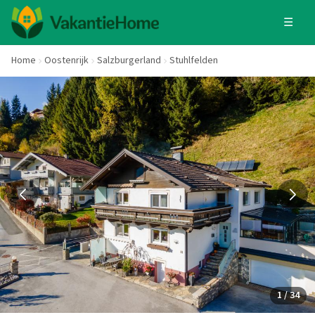
☰
Home
Oostenrijk
Salzburgerland
Stuhlfelden
1 / 34