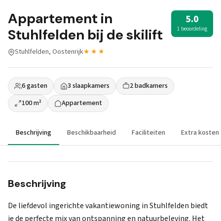
Appartement in
5.0
1 beoordeling
Stuhlfelden bij de skilift
Stuhlfelden, Oostenrijk
★★★
6 gasten
3 slaapkamers
2 badkamers
100 m²
Appartement
Beschrijving
Beschikbaarheid
Faciliteiten
Extra kosten
Beschrijving
De liefdevol ingerichte vakantiewoning in Stuhlfelden biedt
je de perfecte mix van ontspanning en natuurbeleving. Het