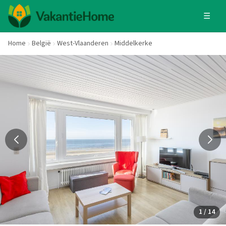
☰
Home
België
West-Vlaanderen
Middelkerke
1 / 14