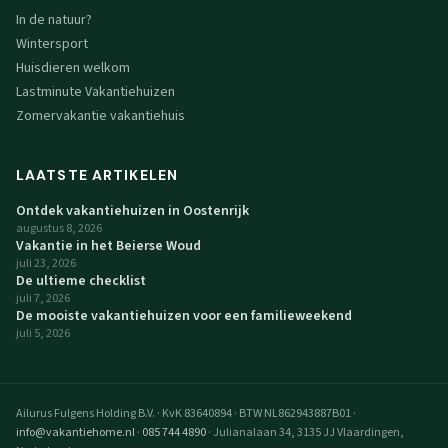
In de natuur?
Wintersport
Huisdieren welkom
Lastminute Vakantiehuizen
Zomervakantie vakantiehuis
LAATSTE ARTIKELEN
Ontdek vakantiehuizen in Oostenrijk
augustus 8, 2026
Vakantie in het Beierse Woud
juli 23, 2026
De ultieme checklist
juli 7, 2026
De mooiste vakantiehuizen voor een familieweekend
juli 5, 2026
Ailurus Fulgens Holding B.V.
·
KvK 83640894
·
BTW NL862943887B01
·
info@vakantiehome.nl
·
085 744 4890
·
Julianalaan 34, 3135 JJ Vlaardingen,