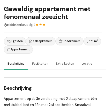
Geweldig appartement met
fenomenaal zeezicht
Middelkerke, België
★★★
6 gasten
2 slaapkamers
1 badkamers
75 m²
Appartement
Beschrijving
Faciliteiten
Extra kosten
Locatie
Beschrijving
Appartement op de 3e verdieping met 2 slaapkamers: één
met dubbel bed en één met 2 stapelbedden. Smaakvol