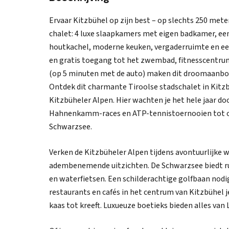
Ervaar Kitzbühel op zijn best – op slechts 250 meter 
chalet: 4 luxe slaapkamers met eigen badkamer, e
houtkachel, moderne keuken, vergaderruimte en ee
en gratis toegang tot het zwembad, fitnesscentru
(op 5 minuten met de auto) maken dit droomaanb
Ontdek dit charmante Tiroolse stadschalet in Kitzb
Kitzbüheler Alpen. Hier wachten je het hele jaar do
Hahnenkamm-races en ATP-tennistoernooien tot o
Schwarzsee.
Verken de Kitzbüheler Alpen tijdens avontuurlijke
adembenemende uitzichten. De Schwarzsee biedt ru
en waterfietsen. Een schilderachtige golfbaan nodigt
restaurants en cafés in het centrum van Kitzbühel 
kaas tot kreeft. Luxueuze boetieks bieden alles van 