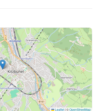
Leaflet
|
©
OpenStreetMap