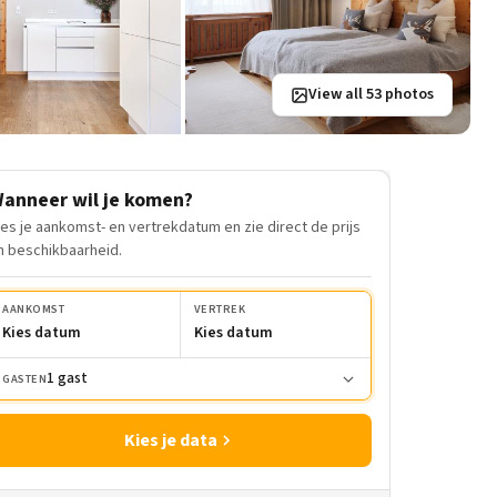
View all 53 photos
anneer wil je komen?
ies je aankomst- en vertrekdatum en zie direct de prijs
n beschikbaarheid.
AANKOMST
VERTREK
Kies datum
Kies datum
1 gast
GASTEN
Kies je data