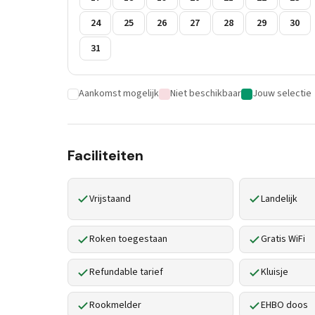
24
25
26
27
28
29
30
31
Aankomst mogelijk
Niet beschikbaar
Jouw selectie
Faciliteiten
Vrijstaand
Landelijk
Roken toegestaan
Gratis WiFi
Refundable tarief
Kluisje
Rookmelder
EHBO doos