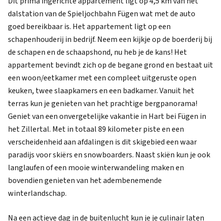
Dit prima ingerichte appartement ligt op 4,5 km van het
dalstation van de Spieljochbahn Fügen wat met de auto
goed bereikbaar is. Het appartement ligt op een
schapenhouderij in bedrijf. Neem een kijkje op de boerderij bij
de schapen en de schaapshond, nu heb je de kans! Het
appartement bevindt zich op de begane grond en bestaat uit
een woon/eetkamer met een compleet uitgeruste open
keuken, twee slaapkamers en een badkamer. Vanuit het
terras kun je genieten van het prachtige bergpanorama!
Geniet van een onvergetelijke vakantie in Hart bei Fügen in
het Zillertal. Met in totaal 89 kilometer piste en een
verscheidenheid aan afdalingen is dit skigebied een waar
paradijs voor skiërs en snowboarders. Naast skiën kun je ook
langlaufen of een mooie winterwandeling maken en
bovendien genieten van het adembenemende
winterlandschap.
Na een actieve dag in de buitenlucht kun je je culinair laten