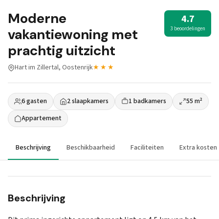
Moderne
4.7
3 beoordelingen
vakantiewoning met
prachtig uitzicht
Hart im Zillertal, Oostenrijk
★★★
6 gasten
2 slaapkamers
1 badkamers
55 m²
Appartement
Beschrijving
Beschikbaarheid
Faciliteiten
Extra kosten
Beschrijving