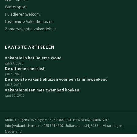
Wintersport
Huisdieren welkom
Lastminute Vakantiehuizen
Zomervakantie vakantiehuis
LAATSTE ARTIKELEN
Vakantie in het Beierse Woud
juli 23, 2026
De ultieme checklist
juli 7, 2026
De mooiste vakantiehuizen voor een familieweekend
juli 5, 2026
Vakantiehuizen met zwembad boeken
juni 30, 2026
Ailurus Fulgens Holding B.V.
·
KvK 83640894
·
BTW NL862943887B01
·
info@vakantiehome.nl
·
085 744 4890
·
Julianalaan 34, 3135 JJ Vlaardingen,
Nederland