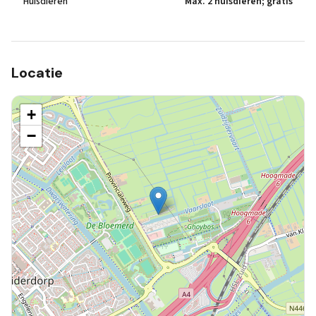
Huisdieren
Max. 2 huisdieren; gratis
Locatie
+
−