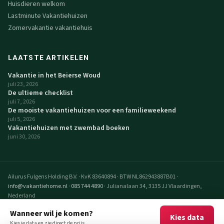
Huisdieren welkom
Lastminute Vakantiehuizen
Zomervakantie vakantiehuis
LAATSTE ARTIKELEN
Vakantie in het Beierse Woud
juli 23, 2026
De ultieme checklist
juli 7, 2026
De mooiste vakantiehuizen voor een familieweekend
juli 5, 2026
Vakantiehuizen met zwembad boeken
juni 30, 2026
Ailurus Fulgens Holding B.V.
·
KvK 83640894
·
BTW NL862943887B01
·
info@vakantiehome.nl
·
085 744 4890
·
Julianalaan 34, 3135 JJ Vlaardingen,
Nederland
© 2026 VakantieHome Vakantiehuizen. Alle rechten voorbehouden.
Wanneer wil je komen?
Kies data
VakantieHome is een realisatie van Ailurus Fulgens Holding B.V.
Kies je data en zie direct de prijs