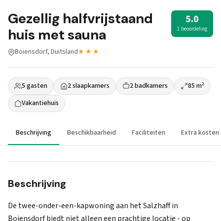
Gezellig halfvrijstaand
5.0
1 beoordeling
huis met sauna
Boiensdorf, Duitsland
★★★
5 gasten
2 slaapkamers
2 badkamers
85 m²
Vakantiehuis
Beschrijving
Beschikbaarheid
Faciliteiten
Extra kosten
Beschrijving
De twee-onder-een-kapwoning aan het Salzhaff in
Boiensdorf biedt niet alleen een prachtige locatie - op