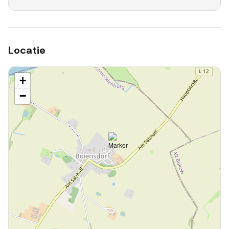
Locatie
+
−