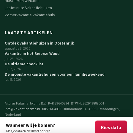
Huisdieren welkom
Lastminute Vakantiehuizen
Zomervakantie vakantiehuis
LAATSTE ARTIKELEN
Ontdek vakantiehuizen in Oostenrijk
augustus 8, 2026
Vakantie in het Beierse Woud
juli 23, 2026
De ultieme checklist
juli 7, 2026
De mooiste vakantiehuizen voor een familieweekend
juli 5, 2026
Ailurus Fulgens Holding B.V.
·
KvK 83640894
·
BTW NL862943887B01
·
info@vakantiehome.nl
·
085 744 4890
·
Julianalaan 34, 3135 JJ Vlaardingen,
Nederland
© 2026 VakantieHome Vakantiehuizen. Alle rechten voorbehouden.
Wanneer wil je komen?
Kies data
VakantieHome is een realisatie van Ailurus Fulgens Holding B.V.
Kies je data en zie direct de prijs