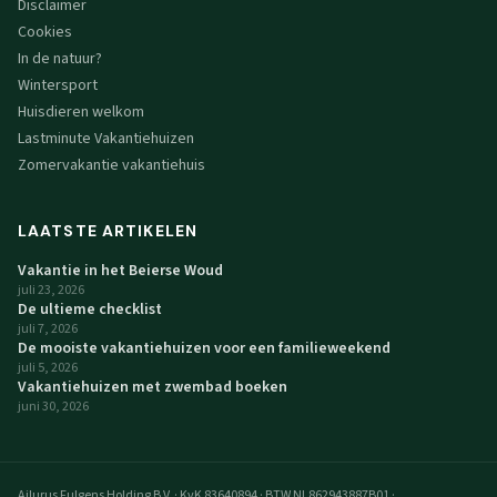
Disclaimer
Cookies
In de natuur?
Wintersport
Huisdieren welkom
Lastminute Vakantiehuizen
Zomervakantie vakantiehuis
LAATSTE ARTIKELEN
Vakantie in het Beierse Woud
juli 23, 2026
De ultieme checklist
juli 7, 2026
De mooiste vakantiehuizen voor een familieweekend
juli 5, 2026
Vakantiehuizen met zwembad boeken
juni 30, 2026
Ailurus Fulgens Holding B.V.
·
KvK 83640894
·
BTW NL862943887B01
·