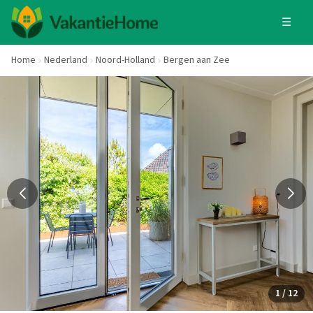
☰
Home
Nederland
Noord-Holland
Bergen aan Zee
1 / 12