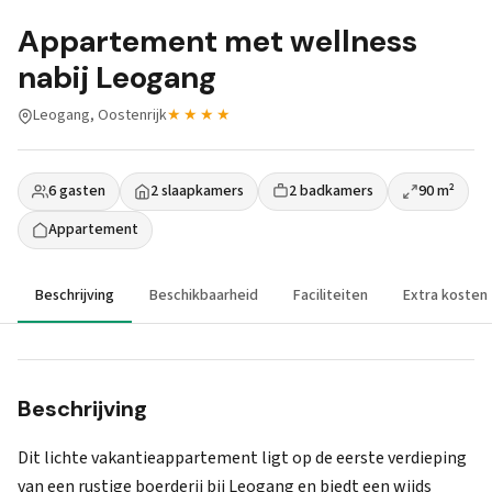
Appartement met wellness
nabij Leogang
Leogang, Oostenrijk
★★★★
6 gasten
2 slaapkamers
2 badkamers
90 m²
Appartement
Beschrijving
Beschikbaarheid
Faciliteiten
Extra kosten
Beschrijving
Dit lichte vakantieappartement ligt op de eerste verdieping
van een rustige boerderij bij Leogang en biedt een wijds