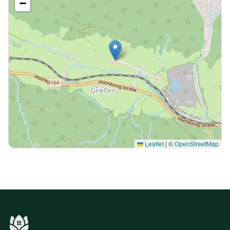
−
Leaflet
|
©
OpenStreetMap