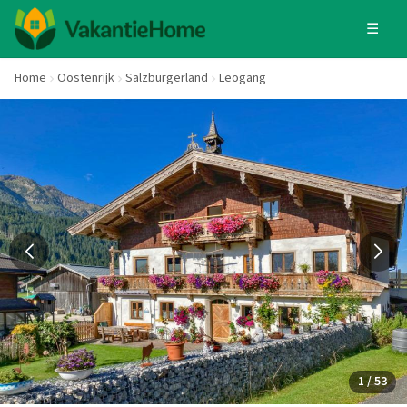
☰
Home
Oostenrijk
Salzburgerland
Leogang
1 / 53