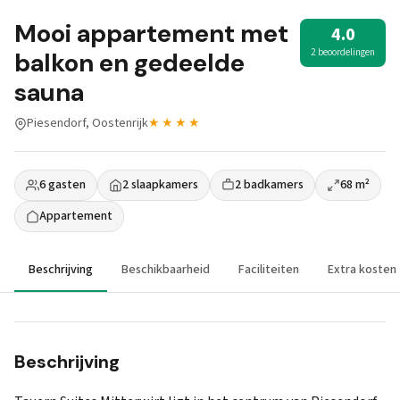
Mooi appartement met
4.0
2 beoordelingen
balkon en gedeelde
sauna
Piesendorf, Oostenrijk
★★★★
6 gasten
2 slaapkamers
2 badkamers
68 m²
Appartement
Beschrijving
Beschikbaarheid
Faciliteiten
Extra kosten
Beschrijving