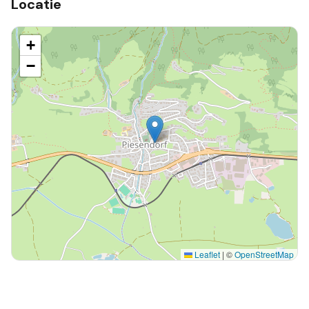
Locatie
+
−
Leaflet
|
©
OpenStreetMap