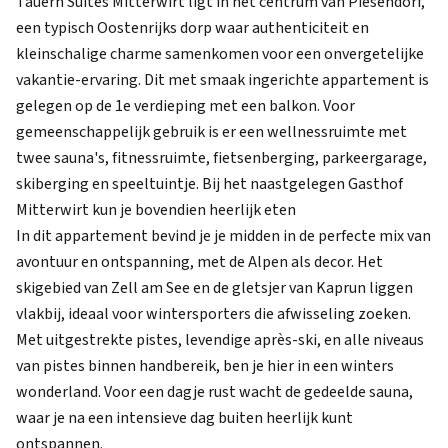
Tauern Suites Mitterwirt ligt in het centrum van Piesendorf,
een typisch Oostenrijks dorp waar authenticiteit en
kleinschalige charme samenkomen voor een onvergetelijke
vakantie-ervaring. Dit met smaak ingerichte appartement is
gelegen op de 1e verdieping met een balkon. Voor
gemeenschappelijk gebruik is er een wellnessruimte met
twee sauna's, fitnessruimte, fietsenberging, parkeergarage,
skiberging en speeltuintje. Bij het naastgelegen Gasthof
Mitterwirt kun je bovendien heerlijk eten
In dit appartement bevind je je midden in de perfecte mix van
avontuur en ontspanning, met de Alpen als decor. Het
skigebied van Zell am See en de gletsjer van Kaprun liggen
vlakbij, ideaal voor wintersporters die afwisseling zoeken.
Met uitgestrekte pistes, levendige après-ski, en alle niveaus
van pistes binnen handbereik, ben je hier in een winters
wonderland. Voor een dagje rust wacht de gedeelde sauna,
waar je na een intensieve dag buiten heerlijk kunt
ontspannen.