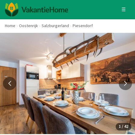
☰
Home
Oostenrijk
Salzburgerland
Piesendorf
1 / 42