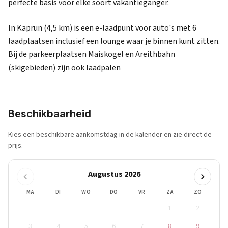
perfecte basis voor elke soort vakantieganger.
In Kaprun (4,5 km) is een e-laadpunt voor auto's met 6
laadplaatsen inclusief een lounge waar je binnen kunt zitten.
Bij de parkeerplaatsen Maiskogel en Areithbahn
(skigebieden) zijn ook laadpalen
Beschikbaarheid
Kies een beschikbare aankomstdag in de kalender en zie direct de
prijs.
Augustus 2026
MA
DI
WO
DO
VR
ZA
ZO
1
2
3
4
5
6
7
8
9