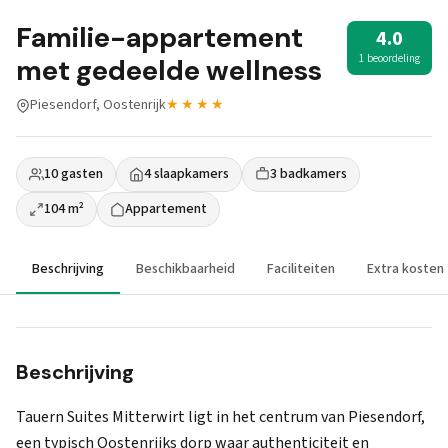
Familie-appartement
4.0
1 beoordeling
met gedeelde wellness
Piesendorf, Oostenrijk
★★★★
10 gasten
4 slaapkamers
3 badkamers
104 m²
Appartement
Beschrijving
Beschikbaarheid
Faciliteiten
Extra kosten
Beschrijving
Tauern Suites Mitterwirt ligt in het centrum van Piesendorf,
een typisch Oostenrijks dorp waar authenticiteit en