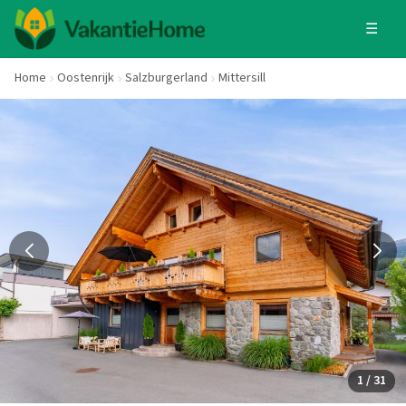
☰
Home
Oostenrijk
Salzburgerland
Mittersill
1 / 31