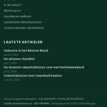
In de natuur?
Wintersport
Huisdieren welkom
Lastminute Vakantiehuizen
Zomervakantie vakantiehuis
LAATSTE ARTIKELEN
Vakantie in het Beierse Woud
juli 23, 2026
De ultieme checklist
juli 7, 2026
De mooiste vakantiehuizen voor een familieweekend
juli 5, 2026
Vakantiehuizen met zwembad boeken
juni 30, 2026
Ailurus Fulgens Holding B.V.
·
KvK 83640894
·
BTW NL862943887B01
·
info@vakantiehome.nl
·
085 744 4890
·
Julianalaan 34, 3135 JJ Vlaardingen,