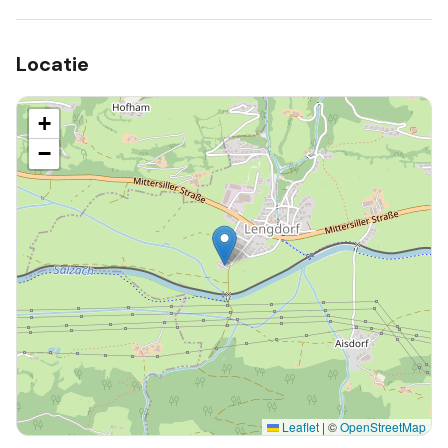
Locatie
+
−
Leaflet
|
©
OpenStreetMap