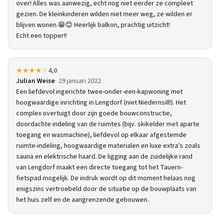
over! Alles was aanwezig, echt nog niet eerder ze compleet
gezien. De kleinkinderen wilden niet meer weg, ze wilden er
blijven wonen.😁😊 Heerlijk balkon, prachtig uitzicht!
Echt een topper!!
★★★★☆
4,0
Julian Weise
29 januari 2022
Een liefdevol ingerichte twee-onder-een-kapwoning met
hoogwaardige inrichting in Lengdorf (niet Niedernsill!). Het
complex overtuigt door zijn goede bouwconstructie,
doordachte indeling van de ruimtes (bijv. skikelder met aparte
toegang en wasmachine), liefdevol op elkaar afgestemde
ruimte-indeling, hoogwaardige materialen en luxe extra's zoals
sauna en elektrische haard. De ligging aan de zuidelijke rand
van Lengdorf maakt een directe toegang tot het Tauern-
fietspad mogelijk. De indruk wordt op dit moment helaas nog
enigszins vertroebeld door de situatie op de bouwplaats van
het huis zelf en de aangrenzende gebouwen.