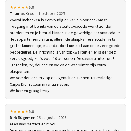
★★★★★
5,0
Thomas Krisch
1 oktober 2025
Vooraf inchecken is eenvoudig en kan al voor aankomst.
Toegang met behulp van de sleutelboxcode werkt zonder
problemen en je bent al binnen in de geweldige accommodatie.
Het appartement is ruim, alleen de slaapkamers zouden iets
groter kunnen zijn, maar dat doet niets af aan onze zeer goede
beoordeling. De inrichting is van topkwaliteit en er is genoeg
serviesgoed, zelfs voor 10 personen. De saunaruimte met 3
ligstoelen, tv, douche en wc en de wasruimte zijn extra
pluspunten.
We voelden ons erg op ons gemak en kunnen Tauernlodge
Carpe Diem alleen maar aanraden.
We komen graag terug!
★★★★★
5,0
Dirk Rügemer
26 augustus 2025
Alles was perfect en mooi.
De goed georganiseerde pre-incheckprocedure was bijzonder