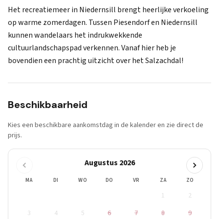
Het recreatiemeer in Niedernsill brengt heerlijke verkoeling
op warme zomerdagen. Tussen Piesendorf en Niedernsill
kunnen wandelaars het indrukwekkende
cultuurlandschapspad verkennen. Vanaf hier heb je
bovendien een prachtig uitzicht over het Salzachdal!
Beschikbaarheid
Kies een beschikbare aankomstdag in de kalender en zie direct de
prijs.
Augustus 2026
MA
DI
WO
DO
VR
ZA
ZO
1
2
3
4
5
6
7
8
9