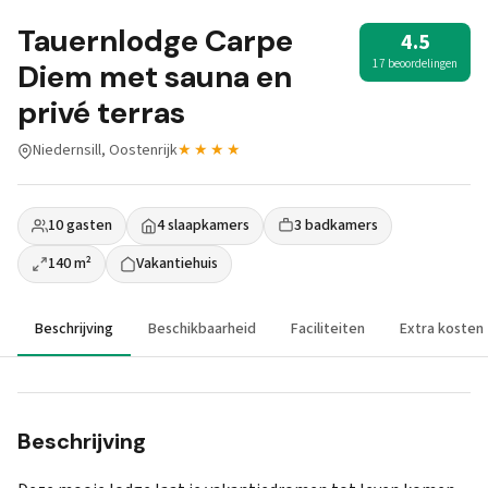
Tauernlodge Carpe
4.5
17 beoordelingen
Diem met sauna en
privé terras
Niedernsill, Oostenrijk
★★★★
10 gasten
4 slaapkamers
3 badkamers
140 m²
Vakantiehuis
Beschrijving
Beschikbaarheid
Faciliteiten
Extra kosten
Beschrijving