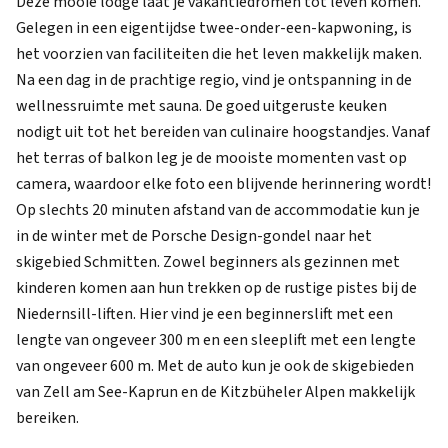
Deze mooie lodge laat je vakantiedromen tot leven komen.
Gelegen in een eigentijdse twee-onder-een-kapwoning, is
het voorzien van faciliteiten die het leven makkelijk maken.
Na een dag in de prachtige regio, vind je ontspanning in de
wellnessruimte met sauna. De goed uitgeruste keuken
nodigt uit tot het bereiden van culinaire hoogstandjes. Vanaf
het terras of balkon leg je de mooiste momenten vast op
camera, waardoor elke foto een blijvende herinnering wordt!
Op slechts 20 minuten afstand van de accommodatie kun je
in de winter met de Porsche Design-gondel naar het
skigebied Schmitten. Zowel beginners als gezinnen met
kinderen komen aan hun trekken op de rustige pistes bij de
Niedernsill-liften. Hier vind je een beginnerslift met een
lengte van ongeveer 300 m en een sleeplift met een lengte
van ongeveer 600 m. Met de auto kun je ook de skigebieden
van Zell am See-Kaprun en de Kitzbüheler Alpen makkelijk
bereiken.