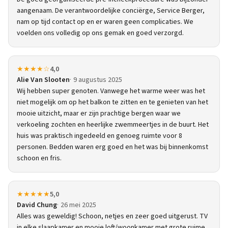
aangenaam. De verantwoordelijke conciërge, Service Berger,
nam op tijd contact op en er waren geen complicaties. We
voelden ons volledig op ons gemak en goed verzorgd.
★★★★☆
4,0
Alie Van Slooten
9 augustus 2025
Wij hebben super genoten. Vanwege het warme weer was het
niet mogelijk om op het balkon te zitten en te genieten van het
mooie uitzicht, maar er zijn prachtige bergen waar we
verkoeling zochten en heerlijke zwemmeertjes in de buurt. Het
huis was praktisch ingedeeld en genoeg ruimte voor 8
personen. Bedden waren erg goed en het was bij binnenkomst
schoon en fris.
★★★★★
5,0
David Chung
26 mei 2025
Alles was geweldig! Schoon, netjes en zeer goed uitgerust. TV
in elke slaapkamer en mooie loft/woonkamer met grote ruime