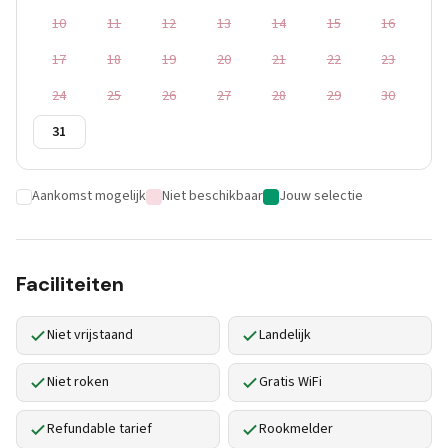
10
11
12
13
14
15
16
17
18
19
20
21
22
23
24
25
26
27
28
29
30
31
Aankomst mogelijk
Niet beschikbaar
Jouw selectie
Faciliteiten
Niet vrijstaand
Landelijk
Niet roken
Gratis WiFi
Refundable tarief
Rookmelder