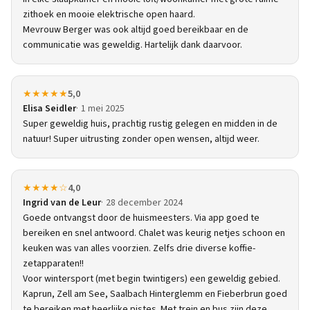
zithoek en mooie elektrische open haard.
Mevrouw Berger was ook altijd goed bereikbaar en de
communicatie was geweldig. Hartelijk dank daarvoor.
★★★★★
5,0
Elisa Seidler
1 mei 2025
Super geweldig huis, prachtig rustig gelegen en midden in de
natuur! Super uitrusting zonder open wensen, altijd weer.
★★★★☆
4,0
Ingrid van de Leur
28 december 2024
Goede ontvangst door de huismeesters. Via app goed te
bereiken en snel antwoord. Chalet was keurig netjes schoon en
keuken was van alles voorzien. Zelfs drie diverse koffie-
zetapparaten!!
Voor wintersport (met begin twintigers) een geweldig gebied.
Kaprun, Zell am See, Saalbach Hinterglemm en Fieberbrun goed
te bereiken met heerlijke pistes. Met trein en bus zijn deze