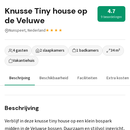
Knusse Tiny house op
4.7
9 beoordelingen
de Veluwe
Nunspeet, Nederland
★★★★
4 gasten
2 slaapkamers
1 badkamers
34 m²
Vakantiehuis
Beschrijving
Beschikbaarheid
Faciliteiten
Extra kosten
Beschrijving
Verblijf in deze knusse tiny house op een klein bospark
midden in de Veluwse bossen. Duurzaam en stijlvol ingericht,