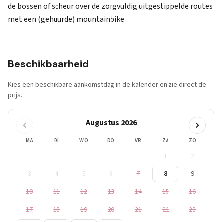
de bossen of scheur over de zorgvuldig uitgestippelde routes
met een (gehuurde) mountainbike
Beschikbaarheid
Kies een beschikbare aankomstdag in de kalender en zie direct de
prijs.
Augustus 2026
MA
DI
WO
DO
VR
ZA
ZO
1
2
3
4
5
6
7
8
9
10
11
12
13
14
15
16
17
18
19
20
21
22
23