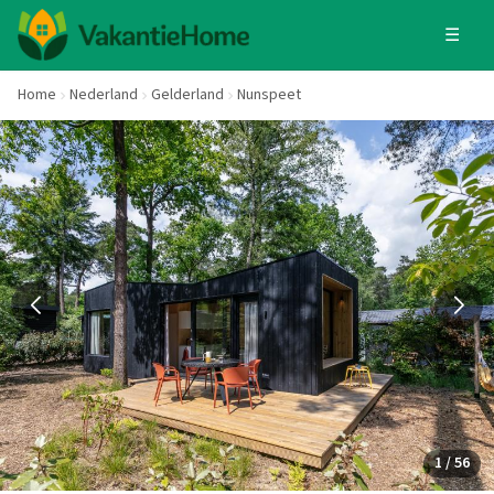
☰
Home
Nederland
Gelderland
Nunspeet
1 / 56