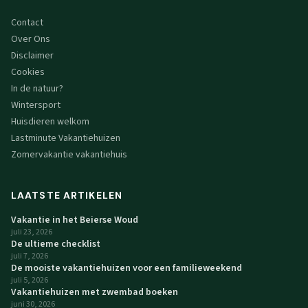
Contact
Over Ons
Disclaimer
Cookies
In de natuur?
Wintersport
Huisdieren welkom
Lastminute Vakantiehuizen
Zomervakantie vakantiehuis
LAATSTE ARTIKELEN
Vakantie in het Beierse Woud
juli 23, 2026
De ultieme checklist
juli 7, 2026
De mooiste vakantiehuizen voor een familieweekend
juli 5, 2026
Vakantiehuizen met zwembad boeken
juni 30, 2026