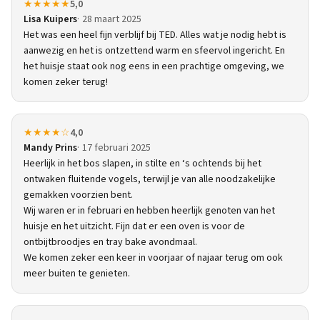
★★★★★
5,0
Lisa Kuipers
28 maart 2025
Het was een heel fijn verblijf bij TED. Alles wat je nodig hebt is
aanwezig en het is ontzettend warm en sfeervol ingericht. En
het huisje staat ook nog eens in een prachtige omgeving, we
komen zeker terug!
★★★★☆
4,0
Mandy Prins
17 februari 2025
Heerlijk in het bos slapen, in stilte en ‘s ochtends bij het
ontwaken fluitende vogels, terwijl je van alle noodzakelijke
gemakken voorzien bent.
Wij waren er in februari en hebben heerlijk genoten van het
huisje en het uitzicht. Fijn dat er een oven is voor de
ontbijtbroodjes en tray bake avondmaal.
We komen zeker een keer in voorjaar of najaar terug om ook
meer buiten te genieten.