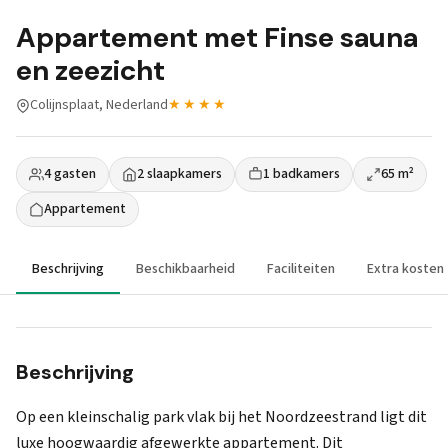
Appartement met Finse sauna
en zeezicht
Colijnsplaat, Nederland
★★★★
4 gasten
2 slaapkamers
1 badkamers
65 m²
Appartement
Beschrijving
Beschikbaarheid
Faciliteiten
Extra kosten
Beschrijving
Op een kleinschalig park vlak bij het Noordzeestrand ligt dit
luxe hoogwaardig afgewerkte appartement. Dit