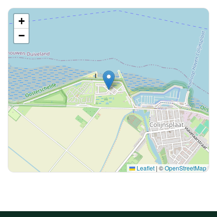
+
−
Leaflet
|
©
OpenStreetMap