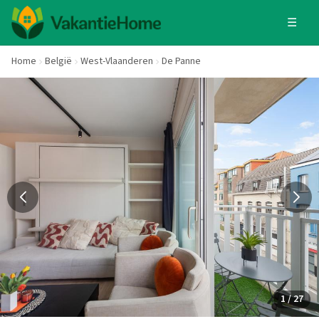
☰
Home
België
West-Vlaanderen
De Panne
1 / 27