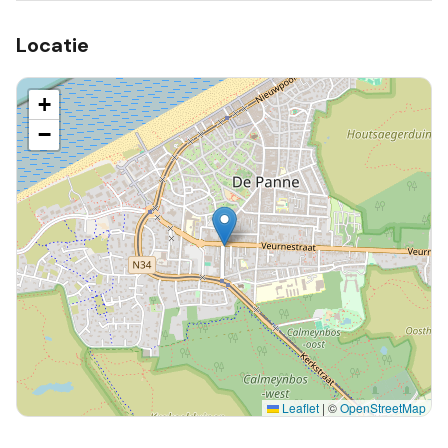
Locatie
+
−
Leaflet
|
©
OpenStreetMap