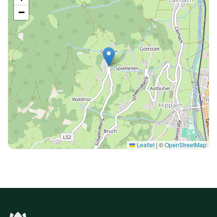
−
Leaflet
|
©
OpenStreetMap