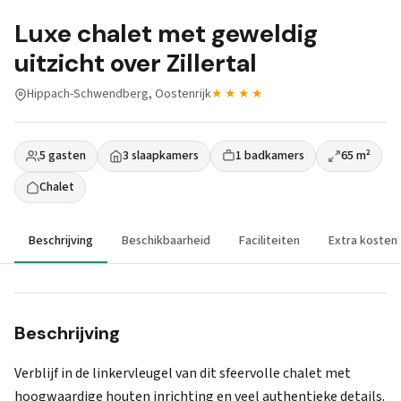
Luxe chalet met geweldig
uitzicht over Zillertal
Hippach-Schwendberg, Oostenrijk
★★★★
5 gasten
3 slaapkamers
1 badkamers
65 m²
Chalet
Beschrijving
Beschikbaarheid
Faciliteiten
Extra kosten
Beschrijving
Verblijf in de linkervleugel van dit sfeervolle chalet met
hoogwaardige houten inrichting en veel authentieke details.