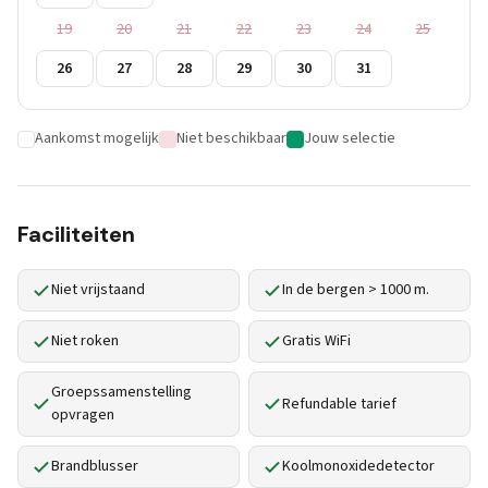
19
20
21
22
23
24
25
26
27
28
29
30
31
Aankomst mogelijk
Niet beschikbaar
Jouw selectie
Faciliteiten
Niet vrijstaand
In de bergen > 1000 m.
Niet roken
Gratis WiFi
Groepssamenstelling
Refundable tarief
opvragen
Brandblusser
Koolmonoxidedetector