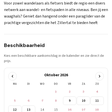
Voor zowel wandelaars als fietsers biedt de regio een divers
netwerk aan wandel- en fietspaden in alle niveaus. Ben jij een
waaghals? Geniet dan hangend onder een paraglider van de
prachtige vergezichten die het Zillertal te bieden heeft
Beschikbaarheid
Kies een beschikbare aankomstdag in de kalender en zie direct de
prijs.
Oktober 2026
MA
DI
WO
DO
VR
ZA
ZO
1
2
3
4
5
6
7
8
9
10
11
12
13
14
15
16
17
18