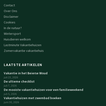
Contact
Over Ons
Disclaimer
Cookies
In de natuur?
Wintersport
Huisdieren welkom
Lastminute Vakantiehuizen
Zomervakantie vakantiehuis
LAATSTE ARTIKELEN
Vakantie in het Beierse Woud
juli 23, 2026
De ultieme checklist
juli 7, 2026
De mooiste vakantiehuizen voor een familieweekend
juli 5, 2026
Vakantiehuizen met zwembad boeken
juni 30, 2026