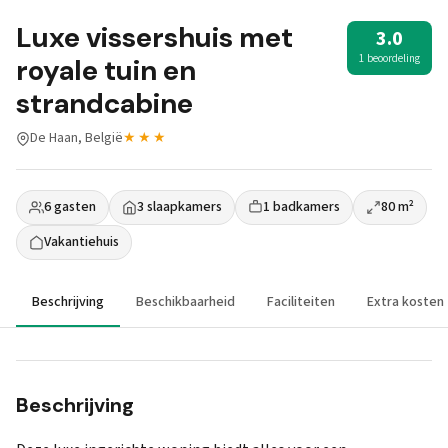
Luxe vissershuis met
3.0
1 beoordeling
royale tuin en
strandcabine
De Haan, België
★★★
6 gasten
3 slaapkamers
1 badkamers
80 m²
Vakantiehuis
Beschrijving
Beschikbaarheid
Faciliteiten
Extra kosten
Beschrijving