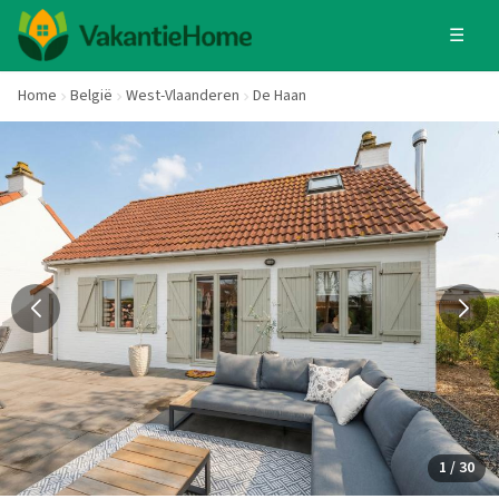
☰
Home
België
West-Vlaanderen
De Haan
1 / 30