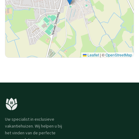
Leaflet
|
©
OpenStreetMap
Uw specialist in exclusieve
vakantiehuizen. Wij helpen u bij
het vinden van de perfecte