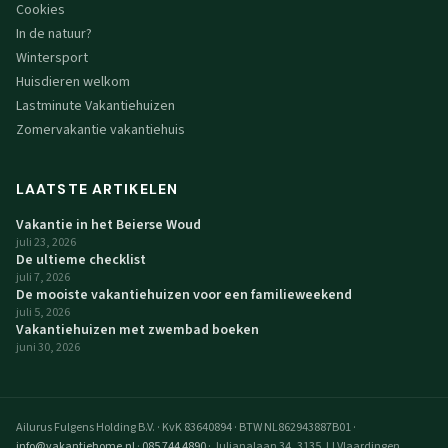
Cookies
In de natuur?
Wintersport
Huisdieren welkom
Lastminute Vakantiehuizen
Zomervakantie vakantiehuis
LAATSTE ARTIKELEN
Vakantie in het Beierse Woud
juli 23, 2026
De ultieme checklist
juli 7, 2026
De mooiste vakantiehuizen voor een familieweekend
juli 5, 2026
Vakantiehuizen met zwembad boeken
juni 30, 2026
Ailurus Fulgens Holding B.V.
·
KvK 83640894
·
BTW NL862943887B01
·
info@vakantiehome.nl
·
085 744 4890
·
Julianalaan 34, 3135 JJ Vlaardingen,