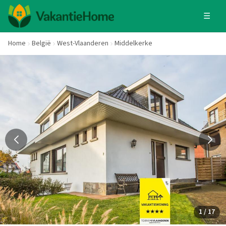
☰
Home
België
West-Vlaanderen
Middelkerke
1 / 17