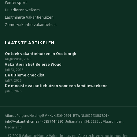
Wintersport
Huisdieren welkom
Lastminute Vakantiehuizen
Zomervakantie vakantiehuis
LAATSTE ARTIKELEN
Ontdek vakantiehuizen in Oostenrijk
augustus 8, 2026
Vakantie in het Beierse Woud
juli 23, 2026
De ultieme checklist
juli 7, 2026
De mooiste vakantiehuizen voor een familieweekend
juli 5, 2026
Ailurus Fulgens Holding B.V.
·
KvK 83640894
·
BTW NL862943887B01
·
info@vakantiehome.nl
·
085 744 4890
·
Julianalaan 34, 3135 JJ Vlaardingen,
Nederland
© 2026 VakantieHome Vakantiehuizen. Alle rechten voorbehouden.