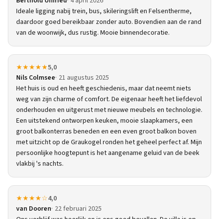
Berthold Unfried
4 april 2026
Ideale ligging nabij trein, bus, skileringslift en Felsentherme,
daardoor goed bereikbaar zonder auto. Bovendien aan de rand
van de woonwijk, dus rustig. Mooie binnendecoratie.
★★★★★
5,0
Nils Colmsee
21 augustus 2025
Het huis is oud en heeft geschiedenis, maar dat neemt niets
weg van zijn charme of comfort. De eigenaar heeft het liefdevol
onderhouden en uitgerust met nieuwe meubels en technologie.
Een uitstekend ontworpen keuken, mooie slaapkamers, een
groot balkonterras beneden en een even groot balkon boven
met uitzicht op de Graukogel ronden het geheel perfect af. Mijn
persoonlijke hoogtepunt is het aangename geluid van de beek
vlakbij 's nachts.
★★★★☆
4,0
van Dooren
22 februari 2025