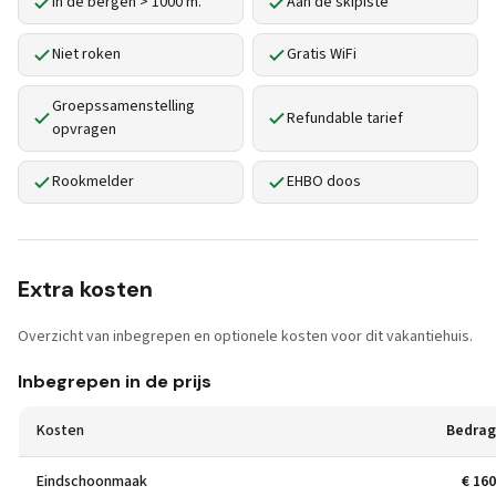
In de bergen > 1000 m.
Aan de skipiste
Niet roken
Gratis WiFi
Groepssamenstelling
Refundable tarief
opvragen
Rookmelder
EHBO doos
Extra kosten
Overzicht van inbegrepen en optionele kosten voor dit vakantiehuis.
Inbegrepen in de prijs
Kosten
Bedrag
Eindschoonmaak
€ 160