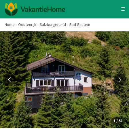
☰
Home
Oostenrijk
Salzburgerland
Bad Gastein
1 / 51