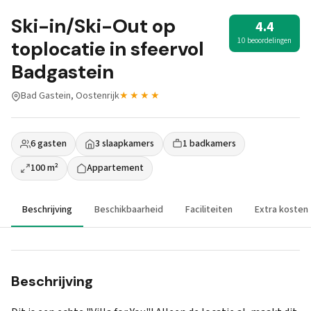
Ski-in/Ski-Out op
4.4
10 beoordelingen
toplocatie in sfeervol
Badgastein
Bad Gastein, Oostenrijk
★★★★
6 gasten
3 slaapkamers
1 badkamers
100 m²
Appartement
Beschrijving
Beschikbaarheid
Faciliteiten
Extra kosten
Beschrijving