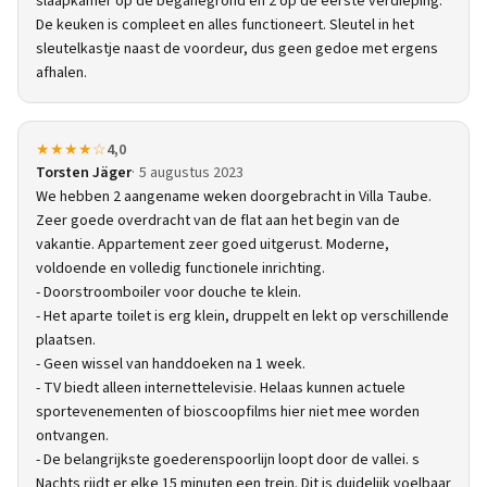
slaapkamer op de beganegrond en 2 op de eerste verdieping.
De keuken is compleet en alles functioneert. Sleutel in het
sleutelkastje naast de voordeur, dus geen gedoe met ergens
afhalen.
★★★★☆
4,0
Torsten Jäger
5 augustus 2023
We hebben 2 aangename weken doorgebracht in Villa Taube.
Zeer goede overdracht van de flat aan het begin van de
vakantie. Appartement zeer goed uitgerust. Moderne,
voldoende en volledig functionele inrichting.
- Doorstroomboiler voor douche te klein.
- Het aparte toilet is erg klein, druppelt en lekt op verschillende
plaatsen.
- Geen wissel van handdoeken na 1 week.
- TV biedt alleen internettelevisie. Helaas kunnen actuele
sportevenementen of bioscoopfilms hier niet mee worden
ontvangen.
- De belangrijkste goederenspoorlijn loopt door de vallei. s
Nachts rijdt er elke 15 minuten een trein. Dit is duidelijk voelbaar