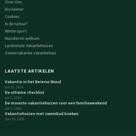
Over Ons
Disclaimer
Cookies
In de natuur?
Wintersport
Huisdieren welkom
Lastminute Vakantiehuizen
Zomervakantie vakantiehuis
LAATSTE ARTIKELEN
Vakantie in het Beierse Woud
juli 23, 2026
De ultieme checklist
juli 7, 2026
De mooiste vakantiehuizen voor een familieweekend
juli 5, 2026
Vakantiehuizen met zwembad boeken
juni 30, 2026