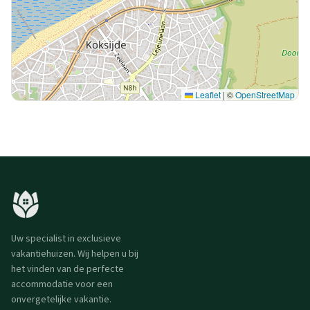
Leaflet
|
©
OpenStreetMap
Uw specialist in exclusieve
vakantiehuizen. Wij helpen u bij
het vinden van de perfecte
accommodatie voor een
onvergetelijke vakantie.