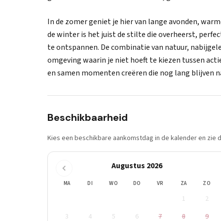
In de zomer geniet je hier van lange avonden, warme
de winter is het juist de stilte die overheerst, per
te ontspannen. De combinatie van natuur, nabijgele
omgeving waarin je niet hoeft te kiezen tussen acti
en samen momenten creëren die nog lang blijven n
Beschikbaarheid
Kies een beschikbare aankomstdag in de kalender en zie di
Augustus 2026
MA
DI
WO
DO
VR
ZA
ZO
1
2
3
4
5
6
7
8
9