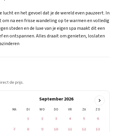
 lucht en het gevoel dat je de wereld even pauzeert. In
fect om na een frisse wandeling op te warmen en volledig
gen steden en de luxe van je eigen spa maakt dit een
ef en ontspannen. Alles draait om genieten, loslaten
azinderen
rect de prijs.
September 2026
MA
DI
WO
DO
VR
ZA
ZO
1
2
3
4
5
6
7
8
9
10
11
12
13