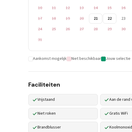
10
11
12
13
14
15
16
17
18
19
20
21
22
23
24
25
26
27
28
29
30
31
Aankomst mogelijk
Niet beschikbaar
Jouw selectie
Faciliteiten
Vrijstaand
Aan de rand 
Niet roken
Gratis WiFi
Brandblusser
Koolmonoxid