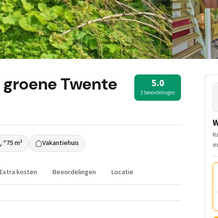
et groene Twente
5.0
3 beoordelingen
W
K
75 m²
Vakantiehuis
e
Extra kosten
Beoordelingen
Locatie