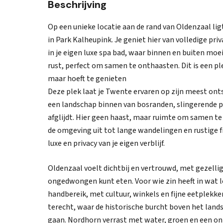
Beschrijving
Op een unieke locatie aan de rand van Oldenzaal li
in Park Kalheupink. Je geniet hier van volledige pr
in je eigen luxe spa bad, waar binnen en buiten moe
rust, perfect om samen te onthaasten. Dit is een ple
maar hoeft te genieten
Deze plek laat je Twente ervaren op zijn meest ont
een landschap binnen van bosranden, slingerende p
afglijdt. Hier geen haast, maar ruimte om samen t
de omgeving uit tot lange wandelingen en rustige fi
luxe en privacy van je eigen verblijf.
Oldenzaal voelt dichtbij en vertrouwd, met gezelli
ongedwongen kunt eten. Voor wie zin heeft in wat 
handbereik, met cultuur, winkels en fijne eetplekke
terecht, waar de historische burcht boven het land
gaan. Nordhorn verrast met water, groen en een o