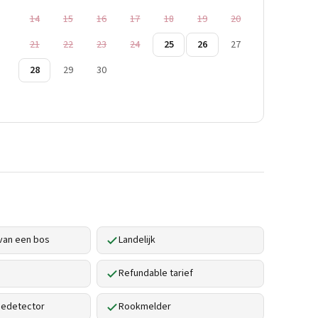
14
15
16
17
18
19
20
21
22
23
24
25
26
27
28
29
30
van een bos
Landelijk
Refundable tarief
edetector
Rookmelder