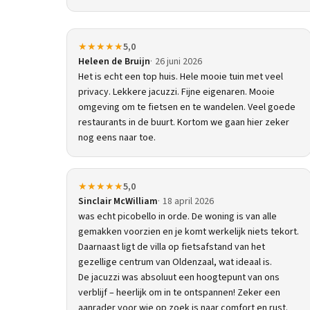
★★★★★
5,0
Heleen de Bruijn
26 juni 2026
Het is echt een top huis. Hele mooie tuin met veel
privacy. Lekkere jacuzzi. Fijne eigenaren. Mooie
omgeving om te fietsen en te wandelen. Veel goede
restaurants in de buurt. Kortom we gaan hier zeker
nog eens naar toe.
★★★★★
5,0
Sinclair McWilliam
18 april 2026
was echt picobello in orde. De woning is van alle
gemakken voorzien en je komt werkelijk niets tekort.
Daarnaast ligt de villa op fietsafstand van het
gezellige centrum van Oldenzaal, wat ideaal is.
De jacuzzi was absoluut een hoogtepunt van ons
verblijf – heerlijk om in te ontspannen! Zeker een
aanrader voor wie op zoek is naar comfort en rust.