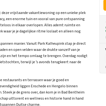
gt deze vrijstaande vakantiewoning op een unieke plek
ivacy, een enorme tuin en vooral van pure ontspanning
iteloos in elkaar overlopen. Alles ademt ruimte en
k waar je je dagelijkse ritme loslaat en alleen nog
spannen manier. Vanuit Park Kalheupink stap je direct
aden en open velden waar de drukte vanzelf van je
e zijn en het tempo omlaag te brengen. Overdag nodigt
etstochten, terwijl je ’s avonds terugkeert naar de
ge restaurants en terrassen waar je goed en
levendigheid liggen Enschede en Hengelo binnen
n. Steek je de grens over, dan kom je in Bad Bentheim
schap uittorent en wellness en historie hand in hand
ntspannen Duitse charme.