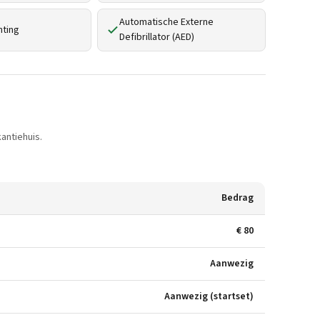
Automatische Externe
hting
Defibrillator (AED)
antiehuis.
Bedrag
€ 80
Aanwezig
Aanwezig (startset)