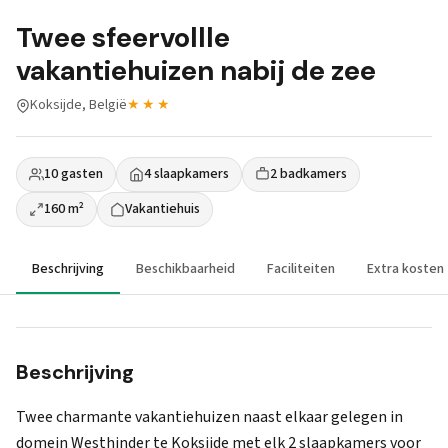
Twee sfeervollle
vakantiehuizen nabij de zee
Koksijde, België
★★★
10 gasten
4 slaapkamers
2 badkamers
160 m²
Vakantiehuis
Beschrijving
Beschikbaarheid
Faciliteiten
Extra kosten
Beschrijving
Twee charmante vakantiehuizen naast elkaar gelegen in
domein Westhinder te Koksijde met elk 2 slaapkamers voor