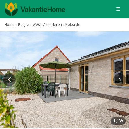
☰
Home
België
West-Vlaanderen
Koksijde
1 / 39