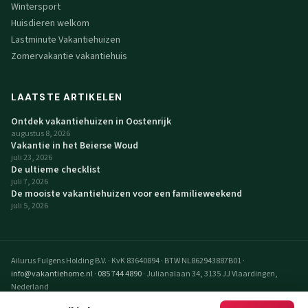
Wintersport
Huisdieren welkom
Lastminute Vakantiehuizen
Zomervakantie vakantiehuis
LAATSTE ARTIKELEN
Ontdek vakantiehuizen in Oostenrijk
augustus 8, 2026
Vakantie in het Beierse Woud
juli 23, 2026
De ultieme checklist
juli 7, 2026
De mooiste vakantiehuizen voor een familieweekend
juli 5, 2026
Ailurus Fulgens Holding B.V.
·
KvK 83640894
·
BTW NL862943887B01
·
info@vakantiehome.nl
·
085 744 4890
·
Julianalaan 34, 3135 JJ Vlaardingen,
Nederland
© 2026 VakantieHome Vakantiehuizen. Alle rechten voorbehouden.