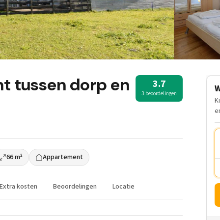
t tussen dorp en
3.7
W
3 beoordelingen
K
e
66 m²
Appartement
Extra kosten
Beoordelingen
Locatie