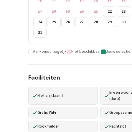
10
11
12
13
14
15
16
17
18
19
20
21
22
23
24
25
26
27
28
29
30
31
Aankomst mogelijk
Niet beschikbaar
Jouw selectie
Faciliteiten
In een woonw
Niet vrijstaand
(dorp)
Gratis WiFi
Groepssamen
Rookmelder
Nachtslot