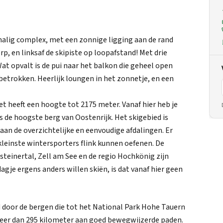
halig complex, met een zonnige ligging aan de rand
orp, en linksaf de skipiste op loopafstand! Met drie
at opvalt is de pui naar het balkon die geheel open
etrokken. Heerlijk loungen in het zonnetje, en een
et heeft een hoogte tot 2175 meter. Vanaf hier heb je
is de hoogste berg van Oostenrijk. Het skigebied is
 aan de overzichtelijke en eenvoudige afdalingen. Er
kleinste wintersporters flink kunnen oefenen. De
Gasteinertal, Zell am See en de regio Hochkönig zijn
agje ergens anders willen skiën, is dat vanaf hier geen
gd door de bergen die tot het National Park Hohe Tauern
eer dan 295 kilometer aan goed bewegwijzerde paden.