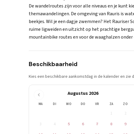
De wandelroutes zijn voor alle niveaus en je kunt 
themawandelingen. De omgeving van Rauris is water
beekjes. Wil je een dagje zwemmen? Het Rauriser
ruime ligweiden en uitzicht op het prachtige bergpa
mountainbike routes en voor de waaghalzen onder 
Beschikbaarheid
Kies een beschikbare aankomstdag in de kalender en zie di
Augustus 2026
MA
DI
WO
DO
VR
ZA
ZO
1
2
3
4
5
6
7
8
9