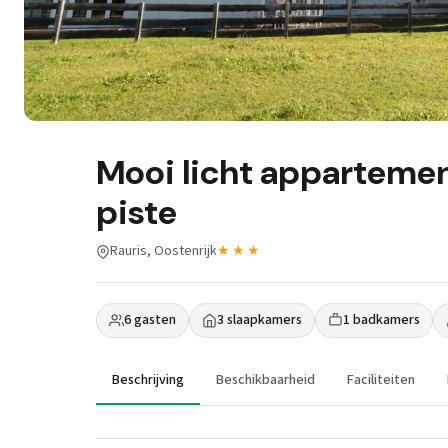
Mooi licht appartemen
piste
Rauris, Oostenrijk
★★★
6 gasten
3 slaapkamers
1 badkamers
Beschrijving
Beschikbaarheid
Faciliteiten