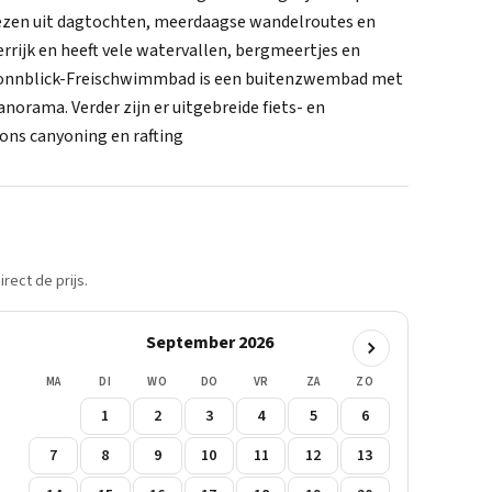
kiezen uit dagtochten, meerdaagse wandelroutes en
rijk en heeft vele watervallen, bergmeertjes en
 Sonnblick-Freischwimmbad is een buitenzwembad met
norama. Verder zijn er uitgebreide fiets- en
ons canyoning en rafting
rect de prijs.
September 2026
MA
DI
WO
DO
VR
ZA
ZO
1
2
3
4
5
6
7
8
9
10
11
12
13