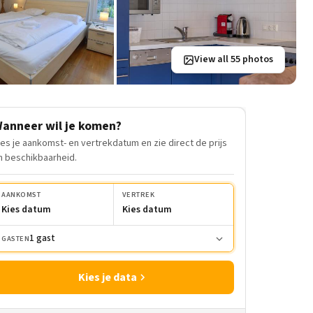
View all 55 photos
anneer wil je komen?
ies je aankomst- en vertrekdatum en zie direct de prijs
n beschikbaarheid.
AANKOMST
VERTREK
Kies datum
Kies datum
1 gast
GASTEN
Kies je data