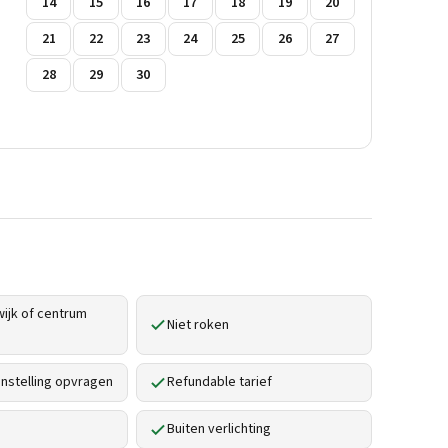
14
15
16
17
18
19
20
21
22
23
24
25
26
27
28
29
30
ijk of centrum
Niet roken
stelling opvragen
Refundable tarief
Buiten verlichting