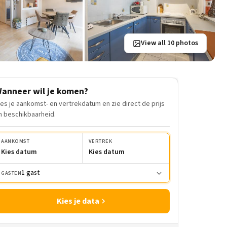
View all 10 photos
anneer wil je komen?
ies je aankomst- en vertrekdatum en zie direct de prijs
n beschikbaarheid.
AANKOMST
VERTREK
Kies datum
Kies datum
1 gast
GASTEN
Kies je data