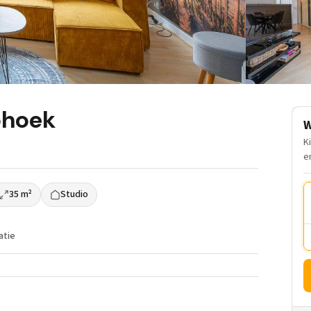
phoek
W
K
e
35 m²
Studio
atie