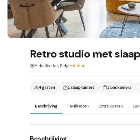
Retro studio met slaa
Middelkerke, België
★★★
4 gasten
1 slaapkamers
1 badkamers
Beschrijving
Faciliteiten
Extra kosten
Loc
Beschrijving