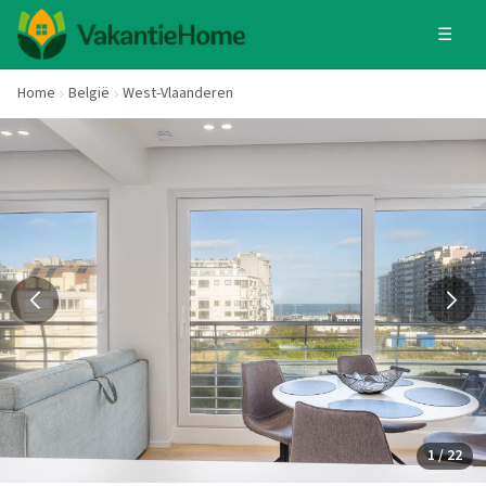
☰
Home
België
West-Vlaanderen
1 / 22