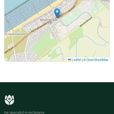
Leaflet
|
©
OpenStreetMap
Uw specialist in exclusieve