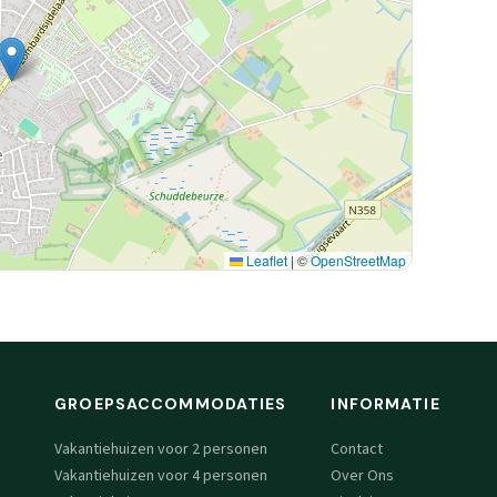
Leaflet
|
©
OpenStreetMap
GROEPSACCOMMODATIES
INFORMATIE
Vakantiehuizen voor 2 personen
Contact
Vakantiehuizen voor 4 personen
Over Ons