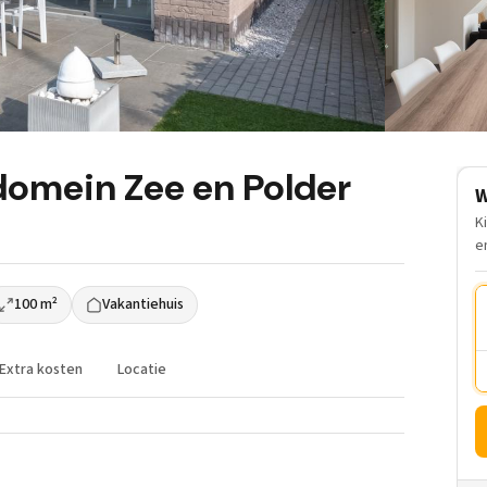
domein Zee en Polder
W
K
e
100 m²
Vakantiehuis
Extra kosten
Locatie