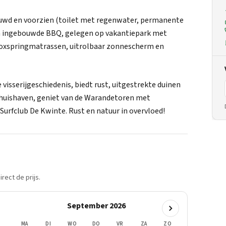
ouwd en voorzien (toilet met regenwater, permanente
 en ingebouwde BBQ, gelegen op vakantiepark met
 boxspringmatrassen, uitrolbaar zonnescherm en
isserijgeschiedenis, biedt rust, uitgestrekte duinen
Thuishaven, geniet van de Warandetoren met
Surfclub De Kwinte. Rust en natuur in overvloed!
rect de prijs.
September 2026
MA
DI
WO
DO
VR
ZA
ZO