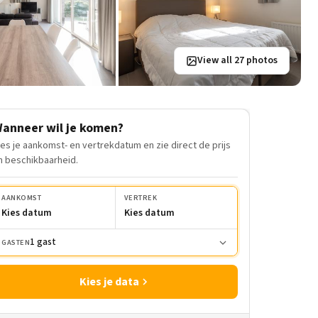
View all 27 photos
anneer wil je komen?
ies je aankomst- en vertrekdatum en zie direct de prijs
n beschikbaarheid.
AANKOMST
VERTREK
Kies datum
Kies datum
1 gast
GASTEN
Kies je data