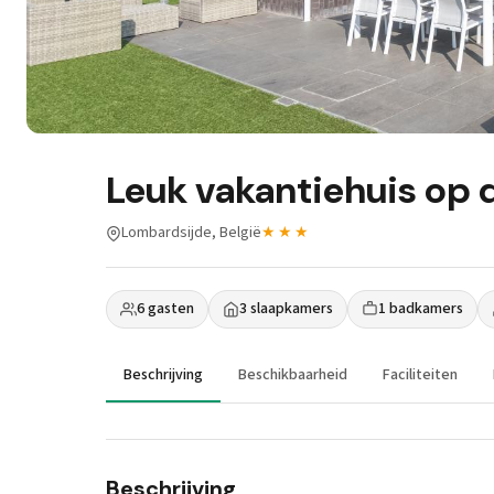
Leuk vakantiehuis op 
Lombardsijde, België
★★★
6 gasten
3 slaapkamers
1 badkamers
Beschrijving
Beschikbaarheid
Faciliteiten
Beschrijving