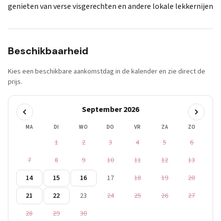
genieten van verse visgerechten en andere lokale lekkernijen
Beschikbaarheid
Kies een beschikbare aankomstdag in de kalender en zie direct de
prijs.
September 2026
MA
DI
WO
DO
VR
ZA
ZO
1
2
3
4
5
6
7
8
9
10
11
12
13
14
15
16
17
18
19
20
21
22
23
24
25
26
27
28
29
30