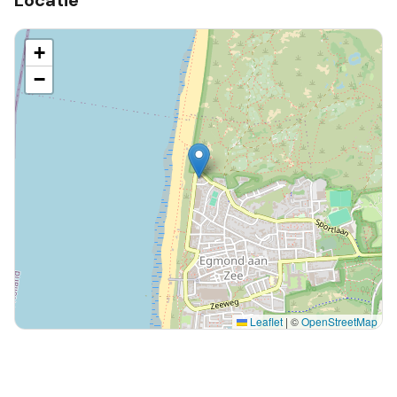
Locatie
+
−
Leaflet
|
©
OpenStreetMap