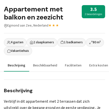
Appartement met
3.5
2 beoordelingen
balkon en zeezicht
Egmond aan Zee, Nederland
★★★
4 gasten
2 slaapkamers
1 badkamers
80 m²
Vakantiehuis
Beschrijving
Beschikbaarheid
Faciliteiten
Extra kosten
Beschrijving
Verblijf in dit appartement met 2 terrassen dat zich
uitstrekt over de begane grond en de eerste verdieping.. Je