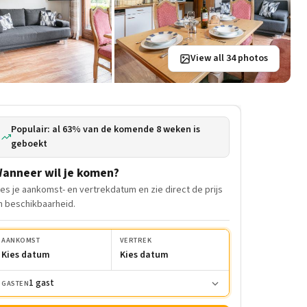
View all 34 photos
Populair: al 63% van de komende 8 weken is
geboekt
anneer wil je komen?
ies je aankomst- en vertrekdatum en zie direct de prijs
n beschikbaarheid.
AANKOMST
VERTREK
Kies datum
Kies datum
1 gast
GASTEN