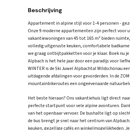
Beschrijving
Appartement in alpine stijl voor 1-4 personen - geze
Onze 9 moderne appartementen zijn perfect voor uw
vakantiewoningen van 45 tot 165 m² bieden ruimte,
volledig uitgeruste keuken, comfortabele badkame
we graag ontbijtpakketten voor je klaar. Boek nu 
Alpbach is het hele jaar door een paradijs voor lie
WINTER is de Ski Juwel Alpbachtal Wildschönau een
uitdagende afdalingen voor gevorderden. In de ZO
mountainbikeroutes een ongeëvenaarde natuurbele
Het beste hieraan? Ons vakantiehuis ligt direct naas
perfecte startpunt voor vele alpine avonturen. Dan
van het openbaar vervoer. De bushalte ligt op sle
de bus brengt je snel naar het centrum van Alpbach.
keuken, gezellige cafés en winkelmogelijkheden. J