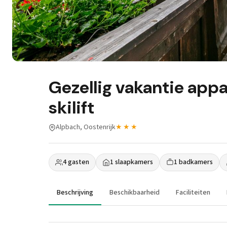
Gezellig vakantie app
skilift
Alpbach, Oostenrijk
★★★
4 gasten
1 slaapkamers
1 badkamers
Beschrijving
Beschikbaarheid
Faciliteiten