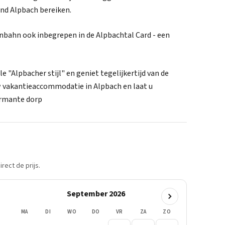
d Alpbach bereiken.
rnbahn ook inbegrepen in de Alpbachtal Card - een
 "Alpbacher stijl" en geniet tegelijkertijd van de
uw vakantieaccommodatie in Alpbach en laat u
armante dorp
rect de prijs.
September 2026
MA
DI
WO
DO
VR
ZA
ZO