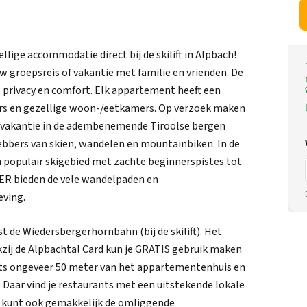
llige accommodatie direct bij de skilift in Alpbach!
 groepsreis of vakantie met familie en vrienden. De
 privacy en comfort. Elk appartement heeft een
rs en gezellige woon-/eetkamers. Op verzoek maken
je vakantie in de adembenemende Tiroolse bergen
fhebbers van skiën, wandelen en mountainbiken. In de
 populair skigebied met zachte beginnerspistes tot
MER bieden de vele wandelpaden en
ving.
t de Wiedersbergerhornbahn (bij de skilift). Het
kzij de Alpbachtal Card kun je GRATIS gebruik maken
chts ongeveer 50 meter van het appartementenhuis en
 Daar vind je restaurants met een uitstekende lokale
e kunt ook gemakkelijk de omliggende