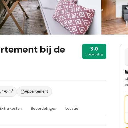
artement bij de
3.0
1 beoordeling
W
K
e
45 m²
Appartement
Extra kosten
Beoordelingen
Locatie