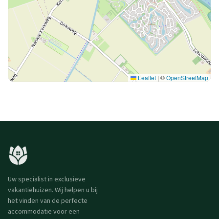
Leaflet
|
©
OpenStreetMap
Uw specialist in exclusieve
vakantiehuizen. Wij helpen u bij
het vinden van de perfecte
accommodatie voor een