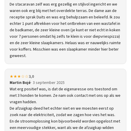
De stacaravan zelf was erg gezellig en stijlvol ingericht en we
waren ook erg blij met het overdekte terras. De dame aan de
receptie sprak Duits en was erg behulpzaam en beleefd. Ik zou
echter 1 punt aftrekken voor het ontbreken van een wastafel in
de badkamer, de zeer kleine oven (je kunt er niet echt in koken
voor 7 personen omdat hij zelfs te klein is voor diepvriespizza)
en de zeer kleine slaapkamers. Helaas was er nauwelijks ruimte
voor koffers. Misschien was een slaapkamer minder hier beter
geweest.
★★★☆☆
3,0
Martin Bojé
3 september 2025
Wat erg positief was, is dat de eigenaresse ons toestond om
met 3 honden te komen. Ze nam ook contact met ons op als we
vragen hadden.
De afzuigkap deed het echter niet en we moesten eerst op
zoek naar de elektriciteit, zodat we zagen hoe vies het was.
En de stroomoplossing kon bijvoorbeeld worden opgelost met
een meervoudige stekker, want als we de afzuigkap wilden