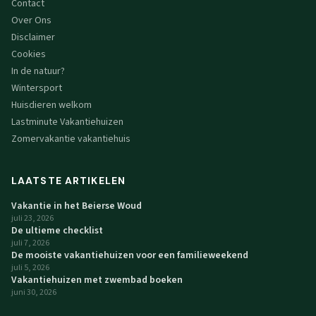
Contact
Over Ons
Disclaimer
Cookies
In de natuur?
Wintersport
Huisdieren welkom
Lastminute Vakantiehuizen
Zomervakantie vakantiehuis
LAATSTE ARTIKELEN
Vakantie in het Beierse Woud
juli 23, 2026
De ultieme checklist
juli 7, 2026
De mooiste vakantiehuizen voor een familieweekend
juli 5, 2026
Vakantiehuizen met zwembad boeken
juni 30, 2026