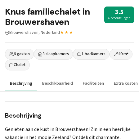
Knus familiechalet in
3.5
4 beoordelingen
Brouwershaven
Brouwershaven, Nederland
★★★
6 gasten
3 slaapkamers
1 badkamers
49 m²
Chalet
Beschrijving
Beschikbaarheid
Faciliteiten
Extra kosten
Beschrijving
Genieten aan de kust in Brouwershaven! Zin in een heerlijke
vakantie in het mooie Zeeland? Ontdek dit charmante,