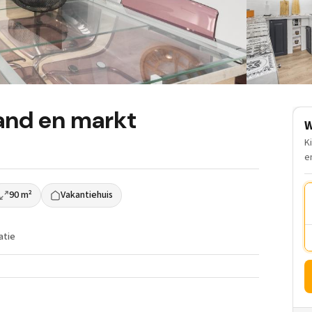
rand en markt
W
K
e
90 m²
Vakantiehuis
atie