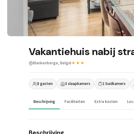
Vakantiehuis nabij st
Blankenberge, België
★★★
8 gasten
3 slaapkamers
1 badkamers
Beschrijving
Faciliteiten
Extra kosten
Loc
Beschrijving