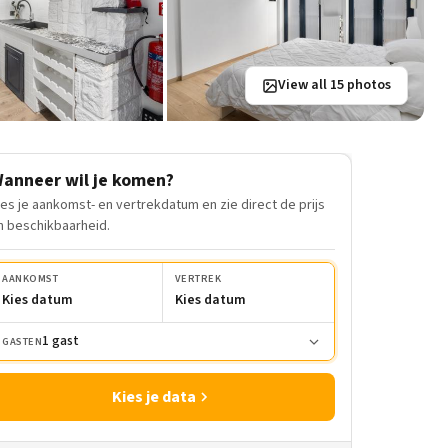
View all 15 photos
anneer wil je komen?
ies je aankomst- en vertrekdatum en zie direct de prijs
n beschikbaarheid.
AANKOMST
VERTREK
Kies datum
Kies datum
1 gast
GASTEN
Kies je data